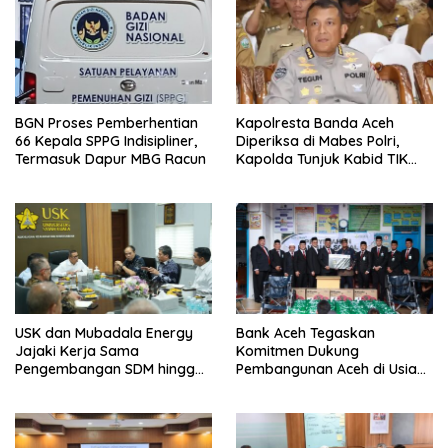
BGN Proses Pemberhentian
Kapolresta Banda Aceh
66 Kepala SPPG Indisipliner,
Diperiksa di Mabes Polri,
Termasuk Dapur MBG Racun
Kapolda Tunjuk Kabid TIK
Jadi Plt
USK dan Mubadala Energy
Bank Aceh Tegaskan
Jajaki Kerja Sama
Komitmen Dukung
Pengembangan SDM hingga
Pembangunan Aceh di Usia
Dukungan Asrama
ke-53
Mahasiswa