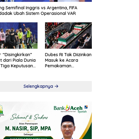
ng Semifinal Inggris vs Argentina, FIFA
adak Ubah Sistem Operasional VAR
r “Disingkirkan”
Dubes RI Tak Diizinkan
t dari Piala Dunia
Masuk ke Acara
 Tiga Keputusan
Pemakaman
roversial
Khamenei
Selengkapnya