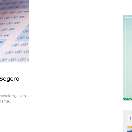
 Segera
astikan, Ujian
n nama…
T