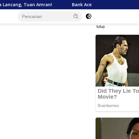
mran!
Bank Aceh Tegaskan Komitmen Dukung Pembangu
tutup