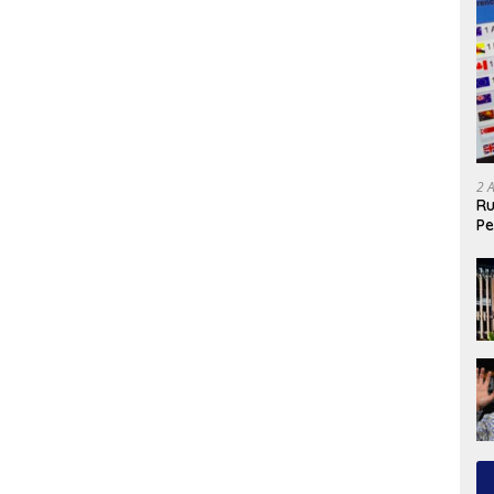
2 
Ru
Pe