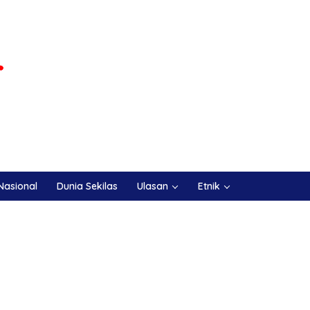
Nasional
Dunia Sekilas
Ulasan
Etnik