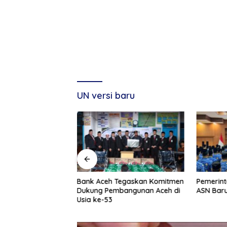
UN versi baru
g, Tuan Amran!
Bank Aceh Tegaskan Komitmen
Pemerint
Dukung Pembangunan Aceh di
ASN Baru
Usia ke-53