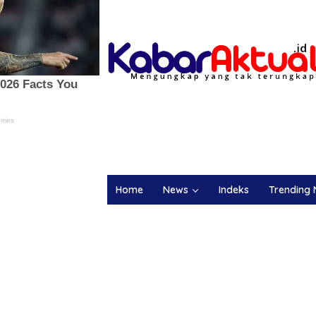
Home
News
Indeks
Trending 