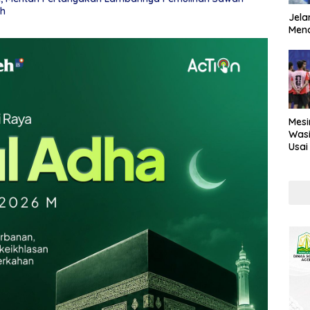
eh
Jela
Mend
Mesi
Wasi
Usai
Kont