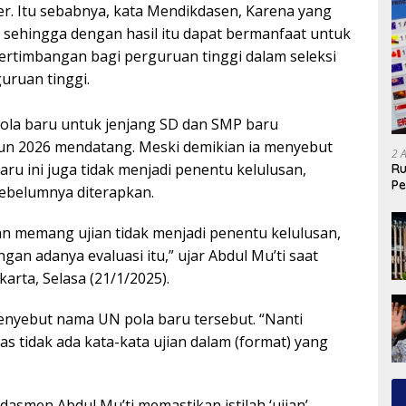
. Itu sebabnya, kata Mendikdasen, Karena yang
, sehingga dengan hasil itu dapat bermanfaat untuk
pertimbangan bagi perguruan tinggi dalam seleksi
uruan tinggi.
ola baru untuk jenjang SD dan SMP baru
un 2026 mendatang. Meski demikian ia menyebut
2 
ru ini juga tidak menjadi penentu kelulusan,
Ru
Pe
ebelumnya diterapkan.
an memang ujian tidak menjadi penentu kelulusan,
gan adanya evaluasi itu,” ujar Abdul Mu’ti saat
karta, Selasa (21/1/2025).
enyebut nama UN pola baru tersebut. “Nanti
las tidak ada kata-kata ujian dalam (format) yang
asmen Abdul Mu’ti memastikan istilah ‘ujian’