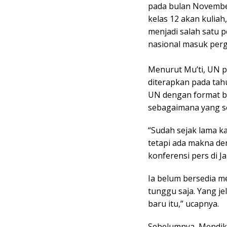
pada bulan November
kelas 12 akan kuliah
menjadi salah satu 
nasional masuk perg
Menurut Mu’ti, UN p
diterapkan pada tah
UN dengan format ba
sebagaimana yang s
“Sudah sejak lama k
tetapi ada makna den
konferensi pers di Ja
Ia belum bersedia m
tunggu saja. Yang je
baru itu,” ucapnya.
Sebelumnya, Mendikd