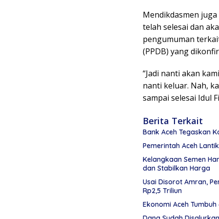
Mendikdasmen juga m
telah selesai dan a
pengumuman terkait
(PPDB) yang dikonfi
“Jadi nanti akan ka
nanti keluar. Nah, 
sampai selesai Idul Fi
Berita Terkait
Bank Aceh Tegaskan K
Pemerintah Aceh Lanti
Kelangkaan Semen Hamb
dan Stabilkan Harga
Usai Disorot Amran, P
Rp2,5 Triliun
Ekonomi Aceh Tumbuh 4
Dana Sudah Disalurka