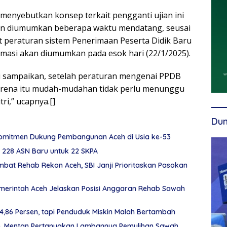
enyebutkan konsep terkait pengganti ujian ini
kan diumumkan beberapa waktu mendatang, seusai
 peraturan sistem Penerimaan Peserta Didik Baru
rmasi akan diumumkan pada esok hari (22/1/2025).
mi sampaikan, setelah peraturan mengenai PPDB
karena itu mudah-mudahan tidak perlu menunggu
tri,” ucapnya.[]
Dun
omitmen Dukung Pembangunan Aceh di Usia ke-53
k 228 ASN Baru untuk 22 SKPA
at Rehab Rekon Aceh, SBI Janji Prioritaskan Pasokan
emerintah Aceh Jelaskan Posisi Anggaran Rehab Sawah
,86 Persen, tapi Penduduk Miskin Malah Bertambah
n, Mentan Pertanyakan Lambannya Pemulihan Sawah