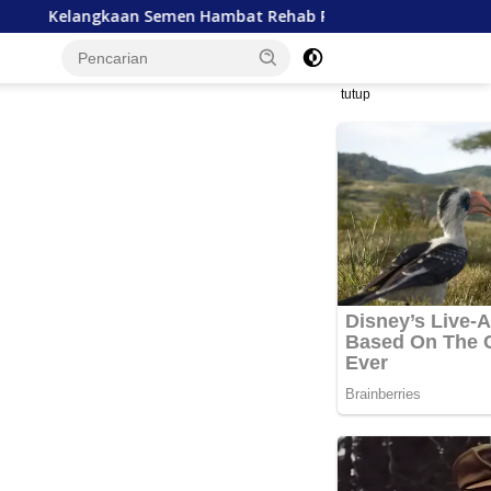
n Hambat Rehab Rekon Aceh, SBI Janji Prioritaskan Pasokan da
tutup