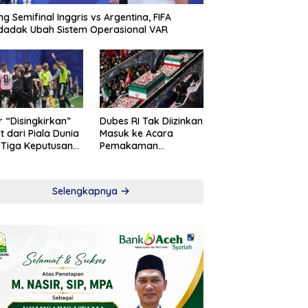
ng Semifinal Inggris vs Argentina, FIFA
adak Ubah Sistem Operasional VAR
r “Disingkirkan”
Dubes RI Tak Diizinkan
t dari Piala Dunia
Masuk ke Acara
 Tiga Keputusan
Pemakaman
roversial
Khamenei
Selengkapnya