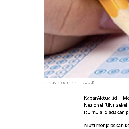
Ilustrasi (foto: dok edunews.id)
KabarAktual.id – M
Nasional (UN) bakal
itu mulai diadakan
Mu’ti menjelaskan k