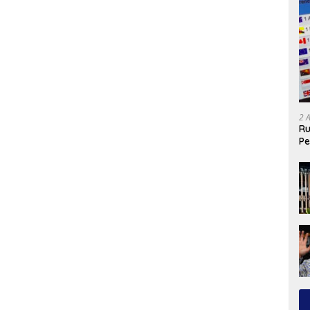
2 
Ru
Pe