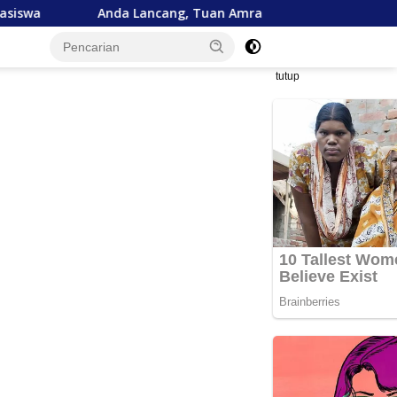
nda Lancang, Tuan Amran!
Bank Aceh Tegaskan Komit
tutup