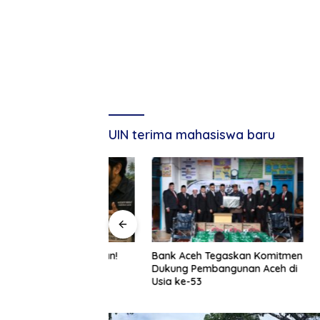
UIN terima mahasiswa baru
g, Tuan Amran!
Bank Aceh Tegaskan Komitmen
Pemerint
Dukung Pembangunan Aceh di
ASN Baru
Usia ke-53