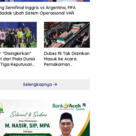
ng Semifinal Inggris vs Argentina, FIFA
adak Ubah Sistem Operasional VAR
r “Disingkirkan”
Dubes RI Tak Diizinkan
t dari Piala Dunia
Masuk ke Acara
 Tiga Keputusan
Pemakaman
roversial
Khamenei
Selengkapnya