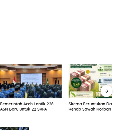
ah Aceh Lantik 228
Skema Peruntukan Dana
Kela
 untuk 22 SKPA
Rehab Sawah Korban Bencana
Rehab
Prior
Stabi