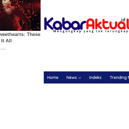
Home
News
Indeks
Trending 