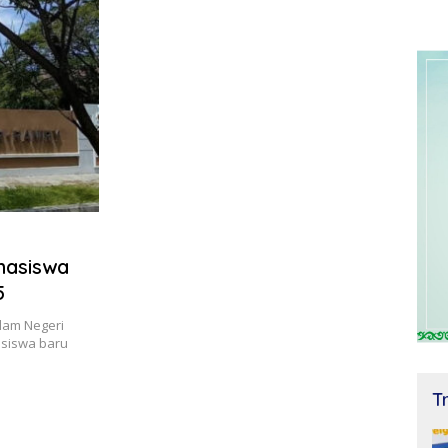
hasiswa
5
lam Negeri
asiswa baru
T