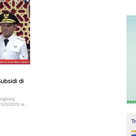
bsidi di
langsung
12/2/2025). Ia…
T