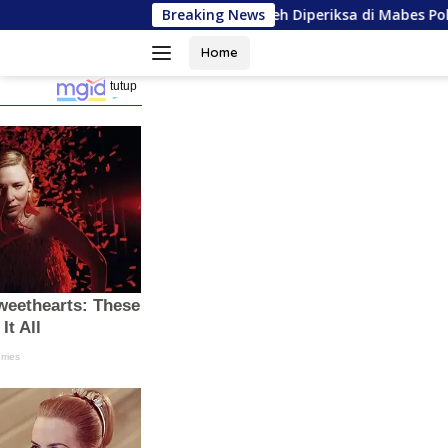
Langsung
Kapolresta Banda Aceh Diperiksa di Mabes Polri, Kapolda Tunjuk 
Breaking News
ke
konten
Home
tutup