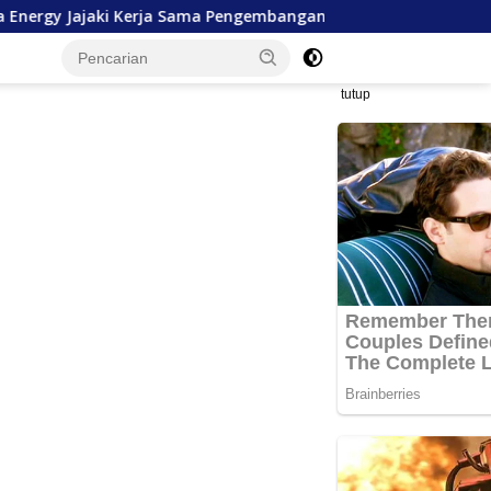
erja Sama Pengembangan SDM hingga Dukungan Asrama Mahas
tutup