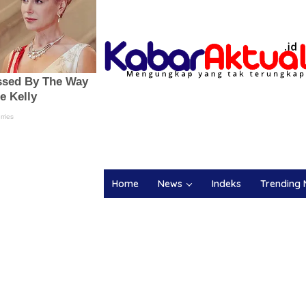
Home
News
Indeks
Trending 