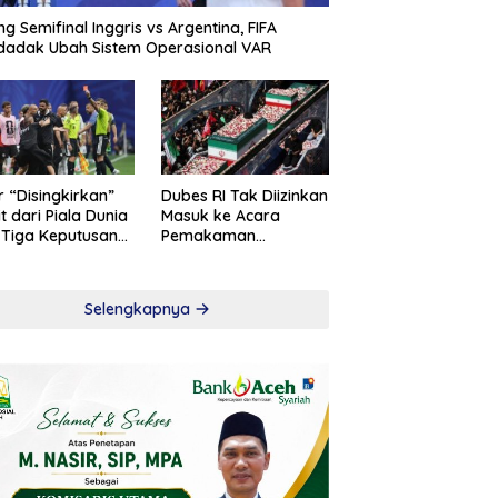
ng Semifinal Inggris vs Argentina, FIFA
adak Ubah Sistem Operasional VAR
r “Disingkirkan”
Dubes RI Tak Diizinkan
t dari Piala Dunia
Masuk ke Acara
 Tiga Keputusan
Pemakaman
roversial
Khamenei
Selengkapnya