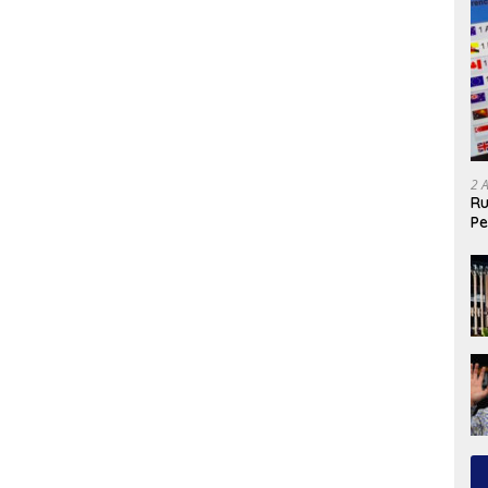
2 
Ru
Pe