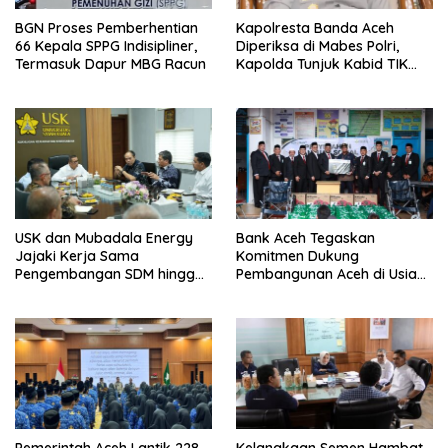
BGN Proses Pemberhentian
Kapolresta Banda Aceh
66 Kepala SPPG Indisipliner,
Diperiksa di Mabes Polri,
Termasuk Dapur MBG Racun
Kapolda Tunjuk Kabid TIK
Jadi Plt
USK dan Mubadala Energy
Bank Aceh Tegaskan
Jajaki Kerja Sama
Komitmen Dukung
Pengembangan SDM hingga
Pembangunan Aceh di Usia
Dukungan Asrama
ke-53
Mahasiswa
Pemerintah Aceh Lantik 228
Kelangkaan Semen Hambat