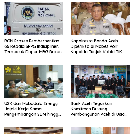
BGN Proses Pemberhentian
Kapolresta Banda Aceh
66 Kepala SPPG Indisipliner,
Diperiksa di Mabes Polri,
Termasuk Dapur MBG Racun
Kapolda Tunjuk Kabid TIK
Jadi Plt
USK dan Mubadala Energy
Bank Aceh Tegaskan
Jajaki Kerja Sama
Komitmen Dukung
Pengembangan SDM hingga
Pembangunan Aceh di Usia
Dukungan Asrama
ke-53
Mahasiswa