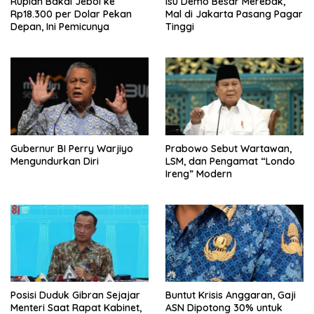
Rupiah Bakal Jebol ke
Isu Demo Besar Merebak,
Rp18.300 per Dolar Pekan
Mal di Jakarta Pasang Pagar
Depan, Ini Pemicunya
Tinggi
Gubernur BI Perry Warjiyo
Prabowo Sebut Wartawan,
Mengundurkan Diri
LSM, dan Pengamat “Londo
Ireng” Modern
Posisi Duduk Gibran Sejajar
Buntut Krisis Anggaran, Gaji
Menteri Saat Rapat Kabinet,
ASN Dipotong 30% untuk