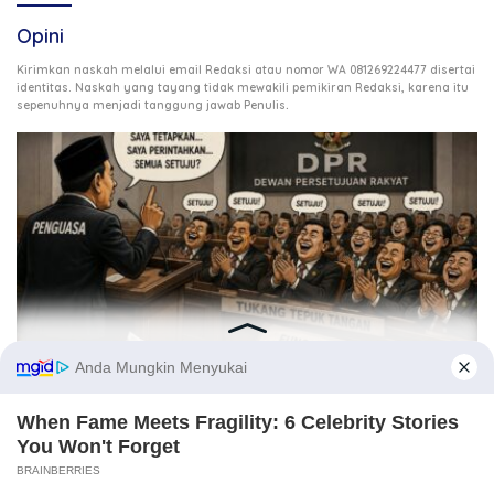
Opini
Kirimkan naskah melalui email Redaksi atau nomor WA 081269224477 disertai
identitas. Naskah yang tayang tidak mewakili pemikiran Redaksi, karena itu
.
sepenuhnya menjadi tanggung jawab Penulis
3 Agustus 2026
Ketika DPR Kehilangan Daya Kontrol, Siapa Mengawasi
Kekuasaan?
21 Juli 2026