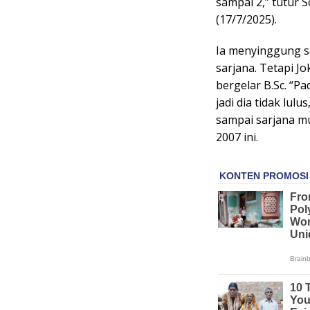
sampai 2,” tutur 
(17/7/2025).
Ia menyinggung s
sarjana. Tetapi 
bergelar B.Sc. “P
jadi dia tidak lulu
sampai sarjana mu
2007 ini.