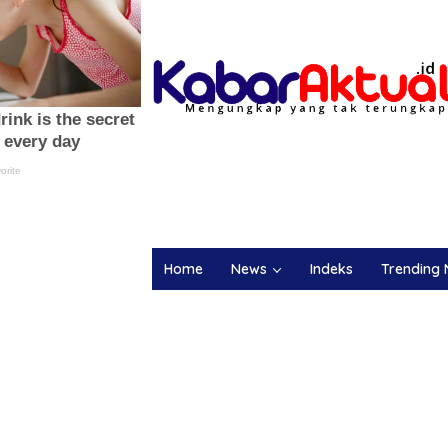
Home
News
Indeks
Trending 