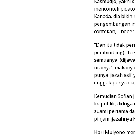
Kasmudjo, yakni sk
mencontek pidato 
Kanada, dia biki
pengembangan indu
contekan),” bebe
“Dan itu tidak per
pembimbing). Itu 
semuanya, (dijawab
nilainya’, makanya
punya ijazah asli’ 
enggak punya dia
Kemudian Sofian 
ke publik, didug
suami pertama dari
pinjam ijazahnya 
Hari Mulyono meni