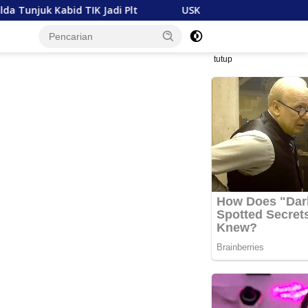
K Jadi Plt
USK dan Mubadala Energy Jajaki Kerja Sa
tutup