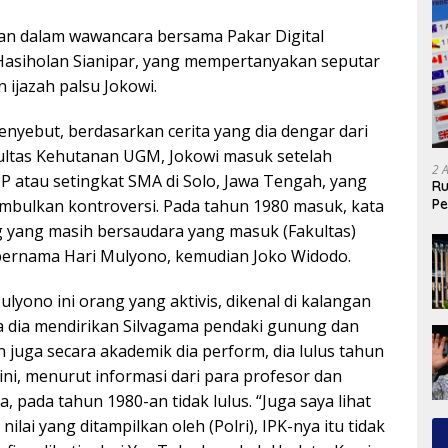
kan dalam wawancara bersama Pakar Digital
Hasiholan Sianipar, yang mempertanyakan seputar
ijazah palsu Jokowi.
nyebut, berdasarkan cerita yang dia dengar dari
kultas Kehutanan UGM, Jokowi masuk setelah
2 
atau setingkat SMA di Solo, Jawa Tengah, yang
Ru
Pe
mbulkan kontroversi. Pada tahun 1980 masuk, kata
g yang masih bersaudara yang masuk (Fakultas)
bernama Hari Mulyono, kemudian Joko Widodo.
ulyono ini orang yang aktivis, dikenal di kalangan
 dia mendirikan Silvagama pendaki gunung dan
 juga secara akademik dia perform, dia lulus tahun
 ini, menurut informasi dari para profesor dan
, pada tahun 1980-an tidak lulus. “Juga saya lihat
nilai yang ditampilkan oleh (Polri), IPK-nya itu tidak