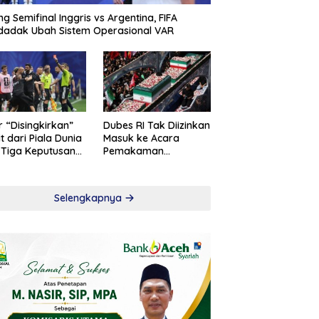
ng Semifinal Inggris vs Argentina, FIFA
adak Ubah Sistem Operasional VAR
r “Disingkirkan”
Dubes RI Tak Diizinkan
t dari Piala Dunia
Masuk ke Acara
 Tiga Keputusan
Pemakaman
roversial
Khamenei
Selengkapnya