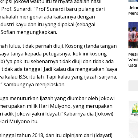
ripsi Jokowi waktu itu ternyata adalah hasil
Jela
Prof. Sunardi. “Prof Sunardi baru pulang dari
Mend
n makalah mengenai ada kaitannya dengan
stri kayu dan itu yang dipakai (sebagai
r Sofian mengungkapkan.
nah lulus, tidak pernah diuji. Kosong (tanda tangan
saya tanya kepada petugasnya, kok ini kosong
Mesi
Wasi
) ‘ya pak itu sebenarnya tidak diuji dan tidak ada
Usai
 tidak ada tanggal. Jadi kalau dia mengatakan ‘saya
Kont
ya kalau B.Sc itu lah. Tapi kalau yang ijazah sarjana,
,” sambungnya menjelaskan.
juga menuturkan ijazah yang diumbar oleh Jokowi
a merupakan milik Hari Mulyono, yang merupakan
 adik Jokowi yakni Idayati.”Kabarnya dia (Jokowi)
Hari Mulyono itu.
nggal tahun 2018, dan itu dipinjam dari (Idayati)