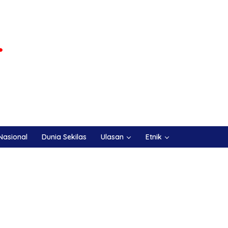
Nasional
Dunia Sekilas
Ulasan
Etnik