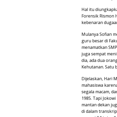
Hal itu diungkap
Forensik Rismon 
kebenaran dugaan 
Mulanya Sofian me
guru besar di Fa
menamatkan SMPP 
juga sempat meni
dia, ada dua oran
Kehutanan. Satu 
Dijelaskan, Hari M
mahasiswa karena
segala macam, dan
1985. Tapi Jokowi
mantan dekan juga
di dalam transkrip 