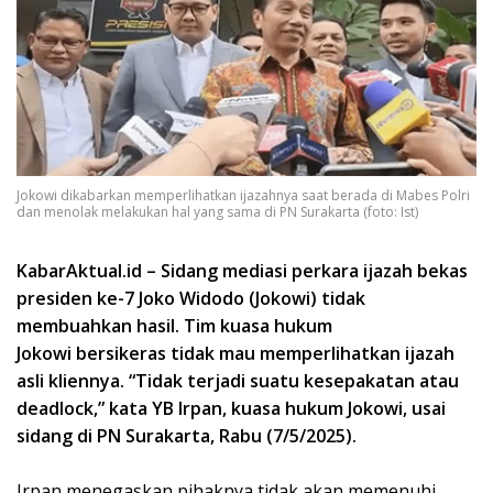
Jokowi dikabarkan memperlihatkan ijazahnya saat berada di Mabes Polri
dan menolak melakukan hal yang sama di PN Surakarta (foto: Ist)
KabarAktual.id – Sidang mediasi perkara ijazah bekas
presiden ke-7 Joko Widodo (Jokowi) tidak
membuahkan hasil. Tim kuasa hukum
Jokowi bersikeras tidak mau memperlihatkan ijazah
asli kliennya. “Tidak terjadi suatu kesepakatan atau
deadlock,” kata YB Irpan, kuasa hukum Jokowi, usai
sidang di PN Surakarta, Rabu (7/5/2025).
Irpan menegaskan pihaknya tidak akan memenuhi