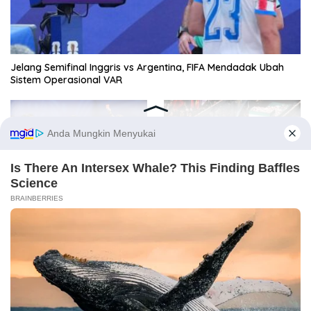
Jelang Semifinal Inggris vs Argentina, FIFA Mendadak Ubah
Sistem Operasional VAR
Mesir “Disingkirkan” Wasit
Dubes RI Tak Diizinkan Masuk
dari Piala Dunia Usai Tiga
ke Acara Pemakaman
Keputusan Kontroversial
Khamenei
Selengkapnya