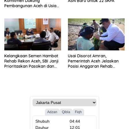
Komitmen Dukung
ASN Baru untuk 22 SKPA
Pembangunan Aceh di Usia
ke-53
Kelangkaan Semen Hambat
Usai Disorot Amran,
Rehab Rekon Aceh, SBI Janji
Pemerintah Aceh Jelaskan
Prioritaskan Pasokan dan
Posisi Anggaran Rehab
Stabilkan Harga
Sawah Rp2,5 Triliun