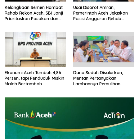
Kelangkaan Semen Hambat
Usai Disorot Amran,
Rehab Rekon Aceh, SBI Janji
Pemerintah Aceh Jelaskan
Prioritaskan Pasokan dan
Posisi Anggaran Rehab
Stabilkan Harga
Sawah Rp2,5 Triliun
Ekonomi Aceh Tumbuh 4,86
Dana Sudah Disalurkan,
Persen, tapi Penduduk Miskin
Mentan Pertanyakan
Malah Bertambah
Lambannya Pemulihan
Sawah Korban Bencana di
Aceh