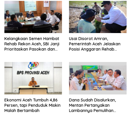
Kelangkaan Semen Hambat
Usai Disorot Amran,
Rehab Rekon Aceh, SBI Janji
Pemerintah Aceh Jelaskan
Prioritaskan Pasokan dan
Posisi Anggaran Rehab
Stabilkan Harga
Sawah Rp2,5 Triliun
Ekonomi Aceh Tumbuh 4,86
Dana Sudah Disalurkan,
Persen, tapi Penduduk Miskin
Mentan Pertanyakan
Malah Bertambah
Lambannya Pemulihan
Sawah Korban Bencana di
Aceh