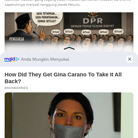
.
sepenuhnya menjadi tanggung jawab Penulis
3 Agustus 2026
Ketika DPR Kehilangan Daya Kontrol, Siapa Mengawasi
Kekuasaan?
21 Juli 2026
Tiga Agenda Penentu Masa Depan Aceh
25 Juni 2026
Renja Aceh Besar 2027; Saatnya Berpihak pada Ekonomi