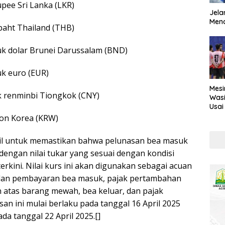
upee Sri Lanka (LKR)
Jela
Mend
baht Thailand (THB)
tuk dolar Brunei Darussalam (BND)
uk euro (EUR)
Mesi
uk renminbi Tiongkok (CNY)
Wasi
Usai
Kont
won Korea (KRW)
bil untuk memastikan bahwa pelunasan bea masuk
dengan nilai tukar yang sesuai dengan kondisi
terkini. Nilai kurs ini akan digunakan sebagai acuan
dan pembayaran bea masuk, pajak pertambahan
an atas barang mewah, bea keluar, dan pajak
an ini mulai berlaku pada tanggal 16 April 2025
da tanggal 22 April 2025.[]