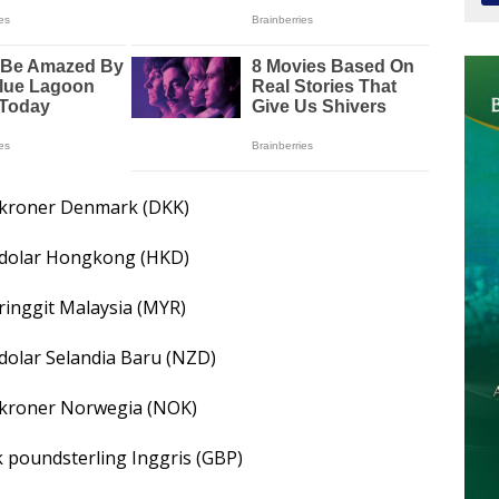
k kroner Denmark (DKK)
k dolar Hongkong (HKD)
 ringgit Malaysia (MYR)
 dolar Selandia Baru (NZD)
k kroner Norwegia (NOK)
k poundsterling Inggris (GBP)