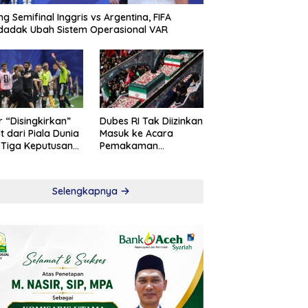
ng Semifinal Inggris vs Argentina, FIFA
adak Ubah Sistem Operasional VAR
r “Disingkirkan”
Dubes RI Tak Diizinkan
t dari Piala Dunia
Masuk ke Acara
 Tiga Keputusan
Pemakaman
roversial
Khamenei
Selengkapnya