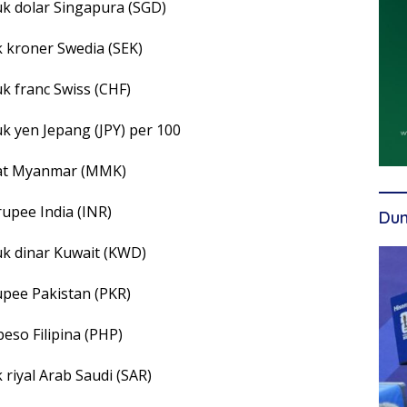
uk dolar Singapura (SGD)
k kroner Swedia (SEK)
uk franc Swiss (CHF)
uk yen Jepang (JPY) per 100
yat Myanmar (MMK)
rupee India (INR)
Dun
uk dinar Kuwait (KWD)
upee Pakistan (PKR)
peso Filipina (PHP)
 riyal Arab Saudi (SAR)