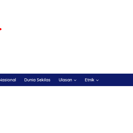
Nasional
Dunia Sekilas
Ulasan
Etnik