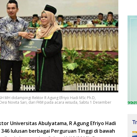
 MH didampingi Rektor R Agung Efriyo Hadi MSc Ph.D,
esi Novita Sari, dari FKM pada acara wisuda, Sabtu 1 Desember
T
ktor Universitas Abulyatama, R Agung Efriyo Hadi
346 lulusan berbagai Perguruan Tinggi di bawah