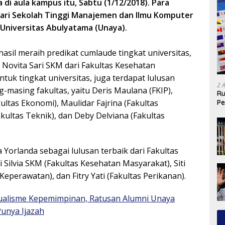
di aula kampus itu, Sabtu (1/12/2018). Para
 dari Sekolah Tinggi Manajemen dan Ilmu Komputer
 Universitas Abulyatama (Unaya).
asil meraih predikat cumlaude tingkat universitas,
 Novita Sari SKM dari Fakultas Kesehatan
ntuk tingkat universitas, juga terdapat lulusan
2 
-masing fakultas, yaitu Deris Maulana (FKIP),
Ru
ultas Ekonomi), Maulidar Fajrina (Fakultas
Pe
akultas Teknik), dan Deby Delviana (Fakultas
a Yorlanda sebagai lulusan terbaik dari Fakultas
i Silvia SKM (Fakultas Kesehatan Masyarakat), Siti
Keperawatan), dan Fitry Yati (Fakultas Perikanan).
ualisme Kepemimpinan, Ratusan Alumni Unaya
unya Ijazah