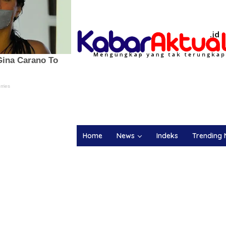
Home
News
Indeks
Trending 