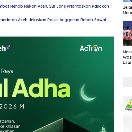
at Rehab Rekon Aceh, SBI Janji Prioritaskan Pasokan
Jela
Mend
emerintah Aceh Jelaskan Posisi Anggaran Rehab Sawah
Mesi
Wasi
Usai
Kont