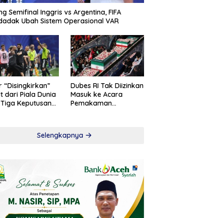
ng Semifinal Inggris vs Argentina, FIFA
adak Ubah Sistem Operasional VAR
r “Disingkirkan”
Dubes RI Tak Diizinkan
t dari Piala Dunia
Masuk ke Acara
 Tiga Keputusan
Pemakaman
roversial
Khamenei
Selengkapnya