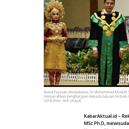
Ketua Yayasan Abulyatama, Dr Muhammad Khadafi SH
menyerahkan penghargaan kepada lulusan terbaik, D
2018 (foto: dok Unaya)
KabarAktual.id – Re
MSc Ph.D, mewisuda 