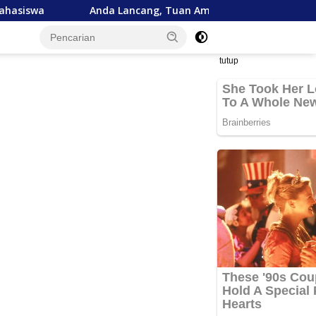
Anda Lancang, Tuan Amran!
Bank Aceh Tegaskan Komi
tutup