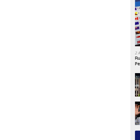
2 
Ru
Pe