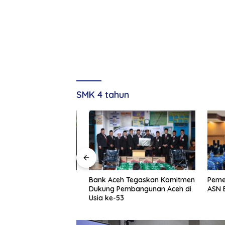
SMK 4 tahun
g, Tuan Amran!
Bank Aceh Tegaskan Komitmen
Pemerint
Dukung Pembangunan Aceh di
ASN Baru
Usia ke-53