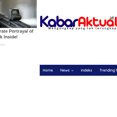
Home
News
Indeks
Trending 