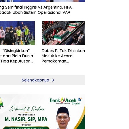
ng Semifinal Inggris vs Argentina, FIFA
adak Ubah Sistem Operasional VAR
r “Disingkirkan”
Dubes RI Tak Diizinkan
t dari Piala Dunia
Masuk ke Acara
 Tiga Keputusan
Pemakaman
roversial
Khamenei
Selengkapnya