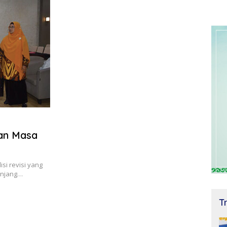
an Masa
si revisi yang
enjang…
T