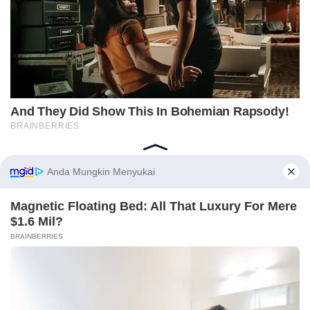
Home
Indeks
Redaksi
Privacy Policy
Disclaimer
Pedoman Media Siber
Tentang Kami