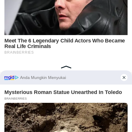
Home
Indeks
Redaksi
Privacy Policy
Disclaimer
Pedoman Media Siber
Tentang Kami