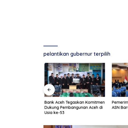
pelantikan gubernur terpilih
g, Tuan Amran!
Bank Aceh Tegaskan Komitmen
Pemerint
Dukung Pembangunan Aceh di
ASN Baru
Usia ke-53