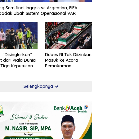
ng Semifinal Inggris vs Argentina, FIFA
adak Ubah Sistem Operasional VAR
r “Disingkirkan”
Dubes RI Tak Diizinkan
t dari Piala Dunia
Masuk ke Acara
 Tiga Keputusan
Pemakaman
roversial
Khamenei
Selengkapnya