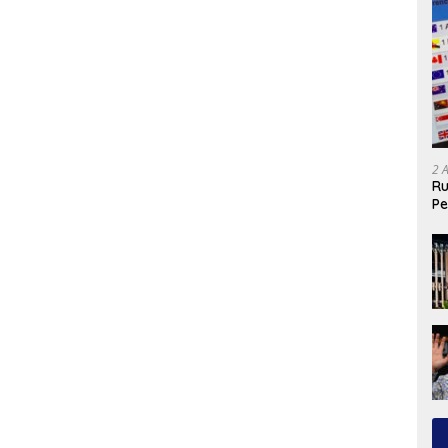
2 
Ru
Pe