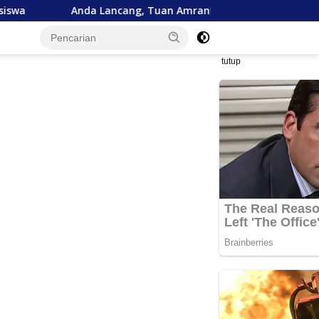
nda Lancang, Tuan Amran!
Bank Aceh Tegaskan Komit
tutup