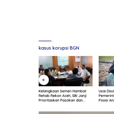
kasus korupsi BGN
ntukan Dana
Kelangkaan Semen Hambat
Usai Dis
h Korban Bencana
Rehab Rekon Aceh, SBI Janji
Pemerint
Prioritaskan Pasokan dan
Posisi 
Stabilkan Harga
Rp2,5 Tri