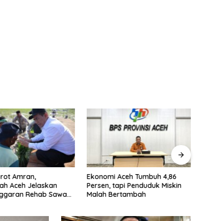
orot Amran,
Ekonomi Aceh Tumbuh 4,86
Dana 
ah Aceh Jelaskan
Persen, tapi Penduduk Miskin
Ment
Anggaran Rehab Sawah
Malah Bertambah
Lamb
liun
Korb