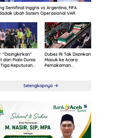
ng Semifinal Inggris vs Argentina, FIFA
adak Ubah Sistem Operasional VAR
r “Disingkirkan”
Dubes RI Tak Diizinkan
t dari Piala Dunia
Masuk ke Acara
 Tiga Keputusan
Pemakaman
roversial
Khamenei
Selengkapnya