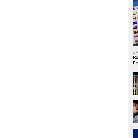
2 
Ru
Pe