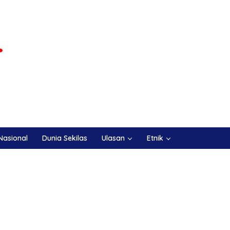
Nasional
Dunia Sekilas
Ulasan
Etnik