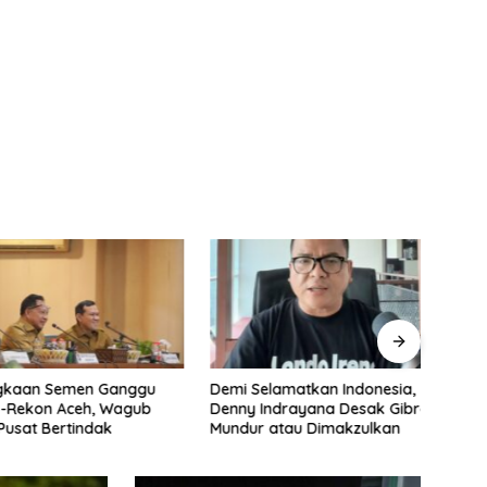
aan Semen Ganggu
Demi Selamatkan Indonesia,
Maha
ekon Aceh, Wagub
Denny Indrayana Desak Gibran
dan 
sat Bertindak
Mundur atau Dimakzulkan
Haji