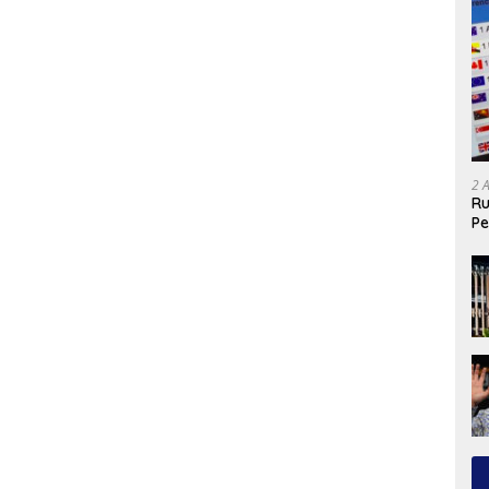
2 
Ru
Pe