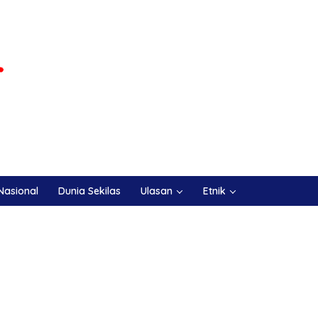
Nasional
Dunia Sekilas
Ulasan
Etnik