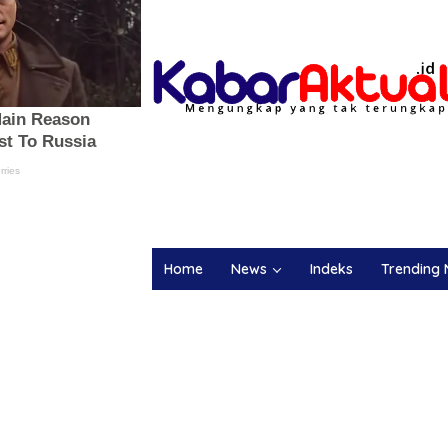
Home
News
Indeks
Trending 