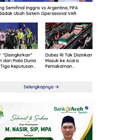
ng Semifinal Inggris vs Argentina, FIFA
adak Ubah Sistem Operasional VAR
r “Disingkirkan”
Dubes RI Tak Diizinkan
t dari Piala Dunia
Masuk ke Acara
 Tiga Keputusan
Pemakaman
roversial
Khamenei
Selengkapnya