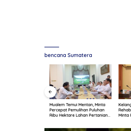
bencana Sumatera
Disalurkan,
Mualem Temui Mentan, Minta
Kelangk
tanyakan
Percepat Pemulihan Puluhan
Rehab-R
Pemulihan Sawah
Ribu Hektare Lahan Pertanian
Minta Pu
ana di Aceh
Aceh