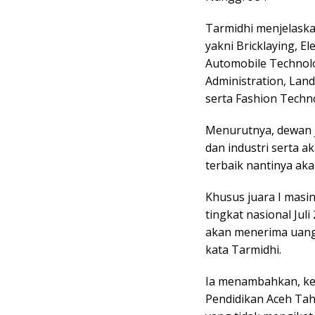
Tarmidhi menjelaska
yakni Bricklaying, E
Automobile Technolog
Administration, Lan
serta Fashion Techn
Menurutnya, dewan j
dan industri serta a
terbaik nantinya akan
Khusus juara I masi
tingkat nasional Juli
akan menerima uang 
kata Tarmidhi.
Ia menambahkan, keg
Pendidikan Aceh Ta