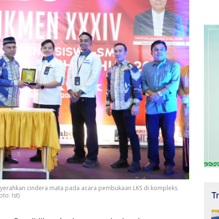
yerahkan cindera mata pada acara pembukaan LKS di kompleks
T
to: Ist)