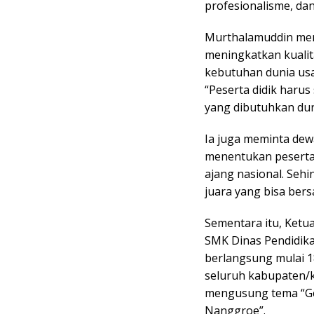
profesionalisme, dan
Murthalamuddin men
meningkatkan kuali
kebutuhan dunia usah
“Peserta didik harus
yang dibutuhkan duni
Ia juga meminta dewa
menentukan peserta 
ajang nasional. Seh
juara yang bisa bersa
Sementara itu, Ketu
SMK Dinas Pendidika
berlangsung mulai 1
seluruh kabupaten/k
mengusung tema “G
Nanggroe”.