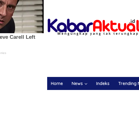
Home
News
Indeks
Trending 