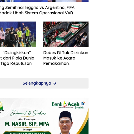
ng Semifinal Inggris vs Argentina, FIFA
adak Ubah Sistem Operasional VAR
r “Disingkirkan”
Dubes RI Tak Diizinkan
t dari Piala Dunia
Masuk ke Acara
 Tiga Keputusan
Pemakaman
roversial
Khamenei
Selengkapnya