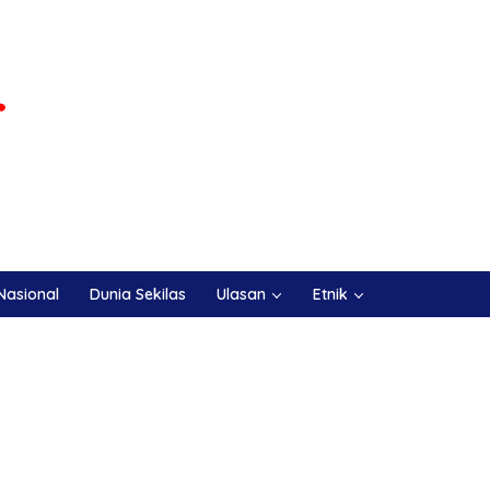
Nasional
Dunia Sekilas
Ulasan
Etnik