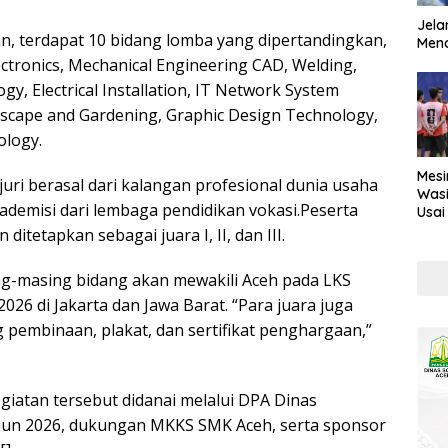
Jela
n, terdapat 10 bidang lomba yang dipertandingkan,
Mend
lectronics, Mechanical Engineering CAD, Welding,
y, Electrical Installation, IT Network System
dscape and Gardening, Graphic Design Technology,
ology.
Mesi
uri berasal dari kalangan profesional dunia usaha
Wasi
kademisi dari lembaga pendidikan vokasi.Peserta
Usai
Kont
 ditetapkan sebagai juara I, II, dan III.
ng-masing bidang akan mewakili Aceh pada LKS
 2026 di Jakarta dan Jawa Barat. “Para juara juga
pembinaan, plakat, dan sertifikat penghargaan,”
iatan tersebut didanai melalui DPA Dinas
hun 2026, dukungan MKKS SMK Aceh, serta sponsor