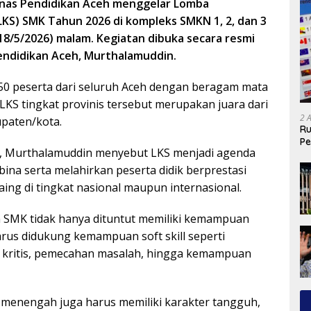
inas Pendidikan Aceh menggelar Lomba
KS) SMK Tahun 2026 di kompleks SMKN 1, 2, dan 3
18/5/2026) malam. Kegiatan dibuka secara resmi
endidikan Aceh, Murthalamuddin.
 150 peserta dari seluruh Aceh dengan beragam mata
LKS tingkat provinis tersebut merupakan juara dari
2 
paten/kota.
Ru
Pe
 Murthalamuddin menyebut LKS menjadi agenda
na serta melahirkan peserta didik berprestasi
aing di tingkat nasional maupun internasional.
 SMK tidak hanya dituntut memiliki kemampuan
harus didukung kemampuan soft skill seperti
r kritis, pemecahan masalah, hingga kemampuan
 menengah juga harus memiliki karakter tangguh,