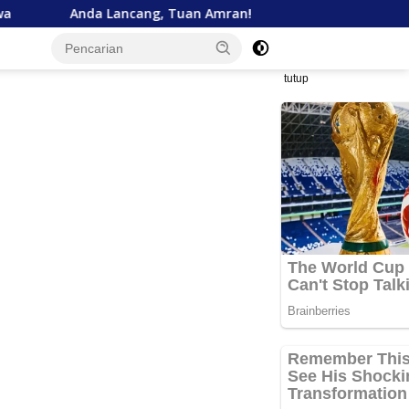
cang, Tuan Amran!
Bank Aceh Tegaskan Komitmen Duku
tutup