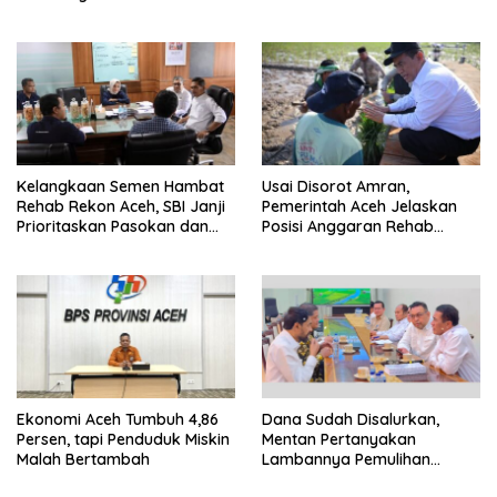
ke-53
Kelangkaan Semen Hambat
Usai Disorot Amran,
Rehab Rekon Aceh, SBI Janji
Pemerintah Aceh Jelaskan
Prioritaskan Pasokan dan
Posisi Anggaran Rehab
Stabilkan Harga
Sawah Rp2,5 Triliun
Ekonomi Aceh Tumbuh 4,86
Dana Sudah Disalurkan,
Persen, tapi Penduduk Miskin
Mentan Pertanyakan
Malah Bertambah
Lambannya Pemulihan
Sawah Korban Bencana di