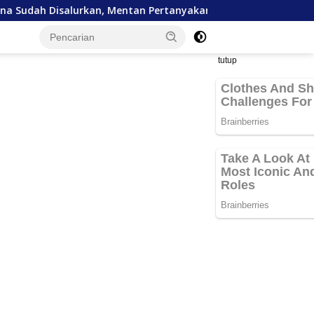
entan Pertanyakan Lambannya Pemulihan Sawah Korban Bencan
tutup