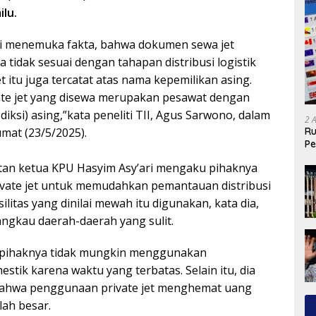
lu.
ni menemuka fakta, bahwa dokumen sewa jet
ta tidak sesuai dengan tahapan distribusi logistik
t itu juga tercatat atas nama kepemilikan asing.
ate jet yang disewa merupakan pesawat dengan
diksi) asing,”kata peneliti TII, Agus Sarwono, dalam
2 
Ru
mat (23/5/2025).
Pe
an ketua KPU Hasyim Asy’ari mengaku pihaknya
ate jet untuk memudahkan pemantauan distribusi
asilitas yang dinilai mewah itu digunakan, kata dia,
angkau daerah-daerah yang sulit.
 pihaknya tidak mungkin menggunakan
tik karena waktu yang terbatas. Selain itu, dia
ahwa penggunaan private jet menghemat uang
ah besar.