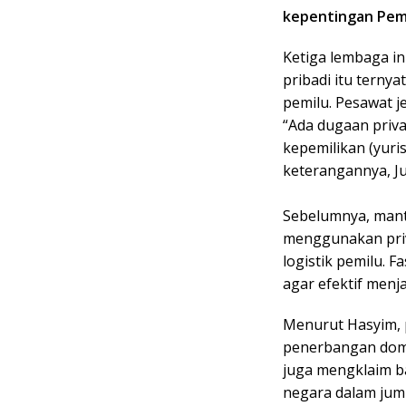
kepentingan Pemi
Ketiga lembaga i
pribadi itu ternya
pemilu. Pesawat je
“Ada dugaan priv
kepemilikan (yuris
keterangannya, Ju
Sebelumnya, mant
menggunakan priv
logistik pemilu. F
agar efektif menj
Menurut Hasyim,
penerbangan domes
juga mengklaim b
negara dalam juml