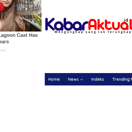
Home
News
Indeks
Trending 