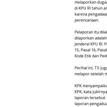
melaporkan dugaan
di KPU RI tahun a
karena pengadaan
perencanaan.
Pelaporan itu dil
dilaporkan adalah
Jenderal KPU RI. P
15, Pasal 16, Pas
Kode Etik dan Pe
Perihal ini, TII j
melapor setelah 
KPK menyampaikan
KPK, kata jubirny
laporan tersebut.
laporan pengadua