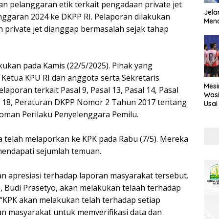
 pelanggaran etik terkait pengadaan private jet
Jela
nggaran 2024 ke DKPP RI. Pelaporan dilakukan
Mend
 private jet dianggap bermasalah sejak tahap
akukan pada Kamis (22/5/2025). Pihak yang
 Ketua KPU RI dan anggota serta Sekretaris
Mesi
elaporan terkait Pasal 9, Pasal 13, Pasal 14, Pasal
Wasi
al 18, Peraturan DKPP Nomor 2 Tahun 2017 tentang
Usai
Kont
doman Perilaku Penyelenggara Pemilu.
uga telah melaporkan ke KPK pada Rabu (7/5). Mereka
mendapati sejumlah temuan.
 apresiasi terhadap laporan masyarakat tersebut.
a, Budi Prasetyo, akan melakukan telaah terhadap
 “KPK akan melakukan telah terhadap setiap
n masyarakat untuk memverifikasi data dan