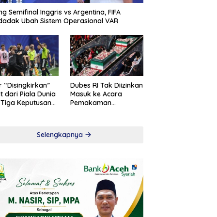
ng Semifinal Inggris vs Argentina, FIFA
adak Ubah Sistem Operasional VAR
r “Disingkirkan”
Dubes RI Tak Diizinkan
t dari Piala Dunia
Masuk ke Acara
 Tiga Keputusan
Pemakaman
roversial
Khamenei
Selengkapnya