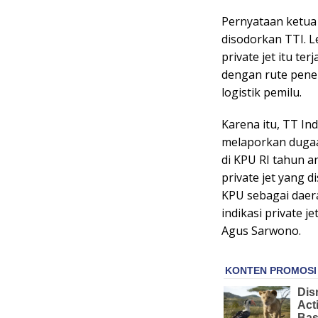
Pernyataan ketua
disodorkan TTI. 
private jet itu ter
dengan rute pener
logistik pemilu.
Karena itu, TT In
melaporkan dugaan
di KPU RI tahun a
private jet yang d
KPU sebagai daera
indikasi private 
Agus Sarwono.