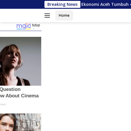
Langsung
riliun
Ekonomi Aceh Tumbuh 4,86 Persen, tapi Pendud
Breaking News
ke
konten
Home
tutup