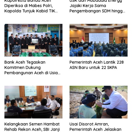
Kapolresta Banda Aceh
USK dan Mubadala Energy
Diperiksa di Mabes Polri,
Jajaki Kerja Sama
Kapolda Tunjuk Kabid TIK
Pengembangan SDM hingga
Jadi Plt
Dukungan Asrama
Mahasiswa
Bank Aceh Tegaskan
Pemerintah Aceh Lantik 228
Komitmen Dukung
ASN Baru untuk 22 SKPA
Pembangunan Aceh di Usia
ke-53
Kelangkaan Semen Hambat
Usai Disorot Amran,
Rehab Rekon Aceh, SBI Janji
Pemerintah Aceh Jelaskan