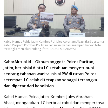
Kabid Humas Polda Jatim Kombes Pol Jules Abraham Abast (kiri) bersama
Kabid Propam Kombes Pol Iman Setiawan (kanan) memperlihatkan foto
tersangka menjalani sidang (foto: RADAR SURABAYA)
KabarAktual.id – Oknum anggota Polres Pacitan,
Jatim, berinisial Aiptu LC ketahuan menyetubuhi
seorang tahanan wanita inisial PW di rutan Polres
setempat. LC telah ditetapkan sebagai tersangka
dan dipecat dari kepolisian.
Kabid Humas Polda Jatim, Kombes Jules Abraham
Abast, mengatakan, LC berbuat cabul dan memperkosa