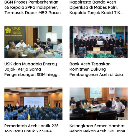
BGN Proses Pemberhentian
Kapolresta Banda Aceh
66 Kepala SPPG Indisipliner,
Diperiksa di Mabes Polri,
Termasuk Dapur MBG Racun
Kapolda Tunjuk Kabid TIK
Jadi Plt
USK dan Mubadala Energy
Bank Aceh Tegaskan
Jajaki Kerja Sama
Komitmen Dukung
Pengembangan SDM hingga
Pembangunan Aceh di Usia
Dukungan Asrama
ke-53
Mahasiswa
Pemerintah Aceh Lantik 228
Kelangkaan Semen Hambat
ASN Baru untuk 22 SKPA
Rehab Rekon Aceh, SBI Janji