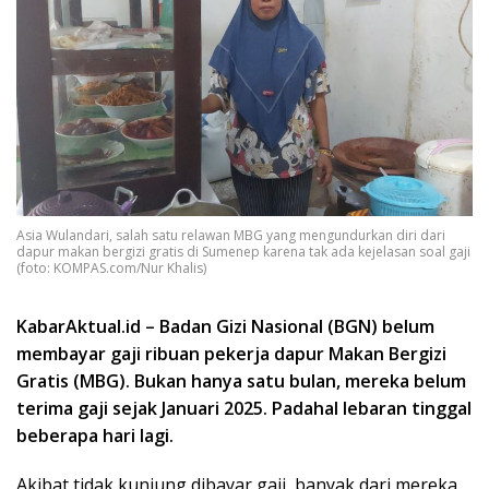
Asia Wulandari, salah satu relawan MBG yang mengundurkan diri dari
dapur makan bergizi gratis di Sumenep karena tak ada kejelasan soal gaji
(foto: KOMPAS.com/Nur Khalis)
KabarAktual.id – Badan Gizi Nasional (BGN) belum
membayar gaji ribuan pekerja dapur Makan Bergizi
Gratis (MBG). Bukan hanya satu bulan, mereka belum
terima gaji sejak Januari 2025. Padahal lebaran tinggal
beberapa hari lagi.
Akibat tidak kunjung dibayar gaji, banyak dari mereka