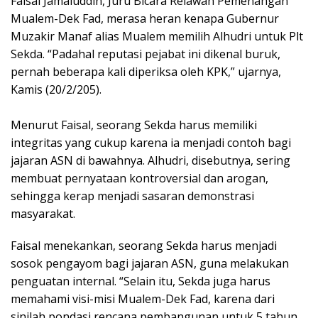
Faisal Jamaluddin, Juru Bicara Relawan Pemenangan
Mualem-Dek Fad, merasa heran kenapa Gubernur
Muzakir Manaf alias Mualem memilih Alhudri untuk Plt
Sekda. “Padahal reputasi pejabat ini dikenal buruk,
pernah beberapa kali diperiksa oleh KPK,” ujarnya,
Kamis (20/2/205).
Menurut Faisal, seorang Sekda harus memiliki
integritas yang cukup karena ia menjadi contoh bagi
jajaran ASN di bawahnya. Alhudri, disebutnya, sering
membuat pernyataan kontroversial dan arogan,
sehingga kerap menjadi sasaran demonstrasi
masyarakat.
Faisal menekankan, seorang Sekda harus menjadi
sosok pengayom bagi jajaran ASN, guna melakukan
penguatan internal. “Selain itu, Sekda juga harus
memahami visi-misi Mualem-Dek Fad, karena dari
sinilah pondasi rencana pembangunan untuk 5 tahun