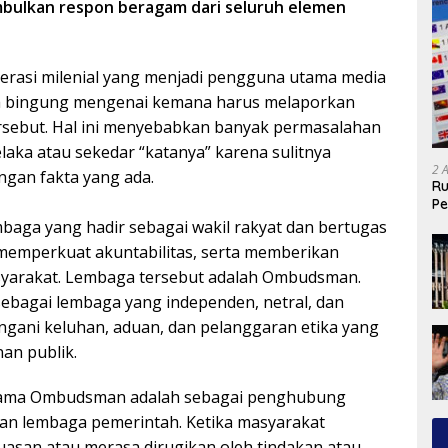
bulkan respon beragam dari seluruh elemen
erasi milenial yang menjadi pengguna utama media
kita bingung mengenai kemana harus melaporkan
rsebut. Hal ini menyebabkan banyak permasalahan
laka atau sekedar “katanya” karena sulitnya
2 
gan fakta yang ada.
Ru
Pe
baga yang hadir sebagai wakil rakyat dan bertugas
 memperkuat akuntabilitas, serta memberikan
syarakat. Lembaga tersebut adalah Ombudsman.
bagai lembaga yang independen, netral, dan
ngani keluhan, aduan, dan pelanggaran etika yang
nan publik.
utama Ombudsman adalah sebagai penghubung
an lembaga pemerintah. Ketika masyarakat
asan atau merasa dirugikan oleh tindakan atau