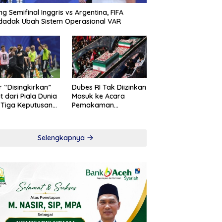
ng Semifinal Inggris vs Argentina, FIFA
adak Ubah Sistem Operasional VAR
r “Disingkirkan”
Dubes RI Tak Diizinkan
t dari Piala Dunia
Masuk ke Acara
 Tiga Keputusan
Pemakaman
roversial
Khamenei
Selengkapnya