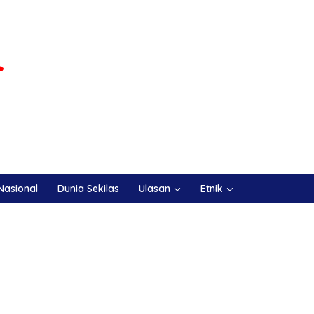
Nasional
Dunia Sekilas
Ulasan
Etnik