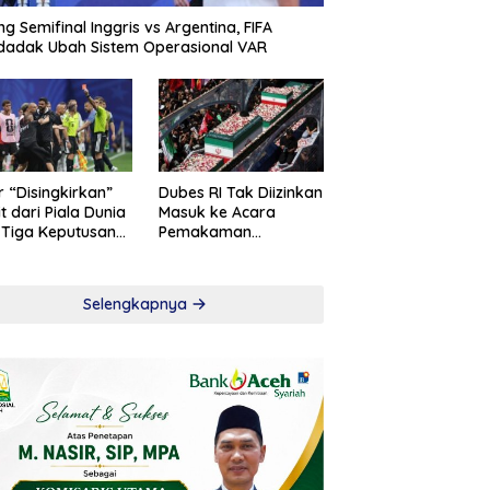
ng Semifinal Inggris vs Argentina, FIFA
adak Ubah Sistem Operasional VAR
r “Disingkirkan”
Dubes RI Tak Diizinkan
t dari Piala Dunia
Masuk ke Acara
 Tiga Keputusan
Pemakaman
roversial
Khamenei
Selengkapnya