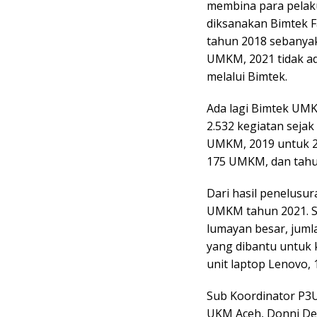
membina para pelaku
diksanakan Bimtek F
tahun 2018 sebanya
UMKM, 2021 tidak ad
melalui Bimtek.
Ada lagi Bimtek UMK
2.532 kegiatan sejak
UMKM, 2019 untuk 
175 UMKM, dan tahu
Dari hasil penelusu
UMKM tahun 2021. 
lumayan besar, juml
yang dibantu untuk k
unit laptop Lenovo, 
Sub Koordinator P3U
UKM Aceh, Donni Deir