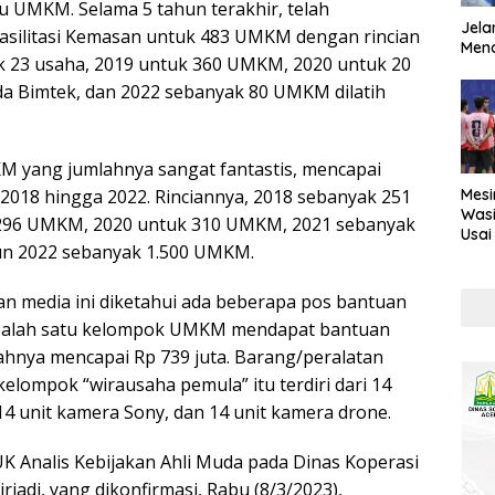
 UMKM. Selama 5 tahun terakhir, telah
Jela
asilitasi Kemasan untuk 483 UMKM dengan rincian
Mend
k 23 usaha, 2019 untuk 360 UMKM, 2020 untuk 20
a Bimtek, dan 2022 sebanyak 80 UMKM dilatih
M yang jumlahnya sangat fantastis, mencapai
Mesi
 2018 hingga 2022. Rinciannya, 2018 sebanyak 251
Wasi
296 UMKM, 2020 untuk 310 UMKM, 2021 sebanyak
Usai
n 2022 sebanyak 1.500 UMKM.
Kont
ran media ini diketahui ada beberapa pos bantuan
Salah satu kelompok UMKM mendapat bantuan
ahnya mencapai Rp 739 juta. Barang/peralatan
elompok “wirausaha pemula” itu terdiri dari 14
14 unit kamera Sony, dan 14 unit kamera drone.
K Analis Kebijakan Ahli Muda pada Dinas Koperasi
iadi, yang dikonfirmasi, Rabu (8/3/2023),