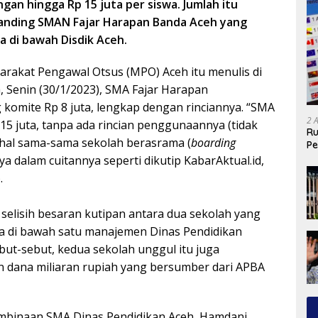
an hingga Rp 15 juta per siswa. Jumlah itu
anding SMAN Fajar Harapan Banda Aceh yang
 di bawah Disdik Aceh.
arakat Pengawal Otsus (MPO) Aceh itu menulis di
 Senin (30/1/2023), SMA Fajar Harapan
komite Rp 8 juta, lengkap dengan rinciannya. “SMA
2 
5 juta, tanpa ada rincian penggunaannya (tidak
Ru
ahal sama-sama sekolah berasrama (
boarding
Pe
akya dalam cuitannya seperti dikutip KabarAktual.id,
.
selisih besaran kutipan antara dua sekolah yang
 di bawah satu manajemen Dinas Pendidikan
ebut-sebut, kedua sekolah unggul itu juga
 dana miliaran rupiah yang bersumber dari APBA
mbinaan SMA Dinas Pendidikan Aceh, Hamdani,