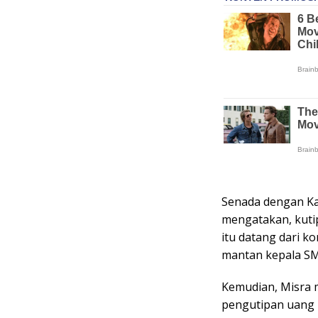
Senada dengan K
mengatakan, kutipa
itu datang dari k
mantan kepala SMA
Kemudian, Misra 
pengutipan uang k