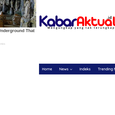
Home
News
Indeks
Trending 