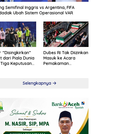
ng Semifinal Inggris vs Argentina, FIFA
adak Ubah Sistem Operasional VAR
r “Disingkirkan”
Dubes RI Tak Diizinkan
t dari Piala Dunia
Masuk ke Acara
 Tiga Keputusan
Pemakaman
roversial
Khamenei
Selengkapnya