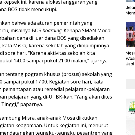
 kepsek ini, karena alokasi anggaran yang
Jela
ana BOS tidak mencukupi.
Mend
ahkan bahwa ada aturan pemerintah yang
itu, misalnya BOS
boarding
. Kenapa SMAN Modal
bahan dana di luar dana BOS yang disediakan
, kata Misra, karena sekolah yang dimpimpinnya
di sore hari, “Karena aktivitas sekolah kita
Mesi
Wasi
pukul 14.00 sampai pukul 21.00 malam,” ujarnya.
Usai
Kont
kan tentang pogram khusus (prosus) sekolah yang
0 sampai pukul 17.00. Kegiatan sore hari, kata
an pemantapan atau remedial pelajaran-pelajaran
an pelajaran yang di-UTBK-kan. “Yang akan dites
Tinggi,” paparnya.
 sambung Misra, anak-anak Mosa diikutkan
giatan keagamaan. Untuk kegiatan ini, menurut
 mendatangkan teungku-teungku pesantren yang