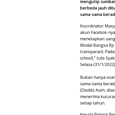
mengutip sumbang
berbeda jauh dib
sama-sama berada
Koordinator Masy
akun Facebok-nya,
menetapkan uang 
Modal Bangsa Rp 1
transparan). Pad
school
),” tulis Sy
Selasa (31/1/2022)
Bukan hanya soal 
sama-sama berada
(Disdik) Aceh, dis
menerima kucuran
setiap tahun.
Kepala Bidang Pe