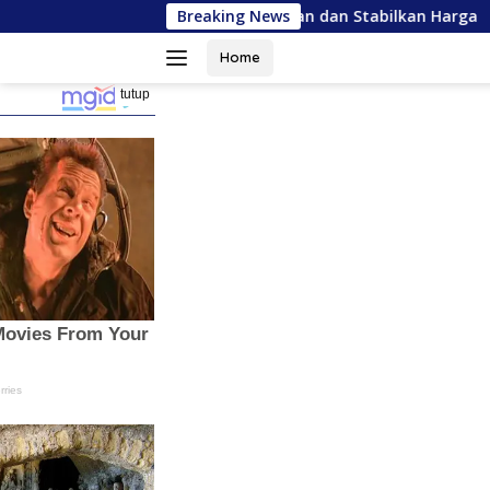
Langsung
rioritaskan Pasokan dan Stabilkan Harga
Breaking News
Usai Disorot
ke
konten
Home
tutup