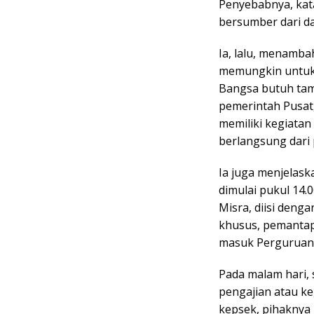
Penyebabnya, kata
bersumber dari d
Ia, lalu, menamb
memungkin untuk 
Bangsa butuh tam
pemerintah Pusat
memiliki kegiatan 
berlangsung dari 
Ia juga menjelas
dimulai pukul 14.0
Misra, diisi deng
khusus, pemantap
masuk Perguruan 
Pada malam hari,
pengajian atau ke
kepsek, pihaknya