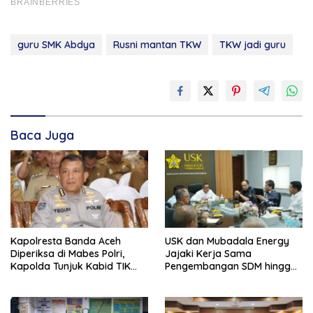
guru SMK Abdya
Rusni mantan TKW
TKW jadi guru
Baca Juga
Kapolresta Banda Aceh
USK dan Mubadala Energy
Diperiksa di Mabes Polri,
Jajaki Kerja Sama
Kapolda Tunjuk Kabid TIK
Pengembangan SDM hingga
Jadi Plt
Dukungan Asrama
Mahasiswa