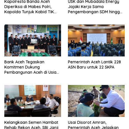
Kapolresta Banda Aceh
USK dan Mubadala Energy
Diperiksa di Mabes Polri,
Jajaki Kerja Sama
Kapolda Tunjuk Kabid TIK
Pengembangan SDM hingga
Jadi Plt
Dukungan Asrama
Mahasiswa
Bank Aceh Tegaskan
Pemerintah Aceh Lantik 228
Komitmen Dukung
ASN Baru untuk 22 SKPA
Pembangunan Aceh di Usia
ke-53
Kelangkaan Semen Hambat
Usai Disorot Amran,
Rehab Rekon Aceh, SBI Janji
Pemerintah Aceh Jelaskan