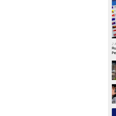
2 
Ru
Pe