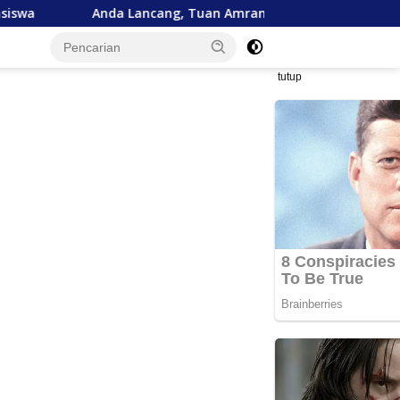
da Lancang, Tuan Amran!
Bank Aceh Tegaskan Komitm
tutup