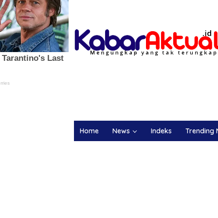
Home
News
Indeks
Trending 