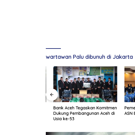
wartawan Palu dibunuh di Jakarta
g, Tuan Amran!
Bank Aceh Tegaskan Komitmen
Pemerint
Dukung Pembangunan Aceh di
ASN Baru
Usia ke-53