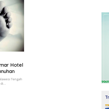
amar Hotel
unuhan
Sulawesi Tengah
 di…
T