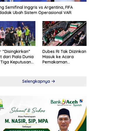
ng Semifinal Inggris vs Argentina, FIFA
adak Ubah Sistem Operasional VAR
r “Disingkirkan”
Dubes RI Tak Diizinkan
t dari Piala Dunia
Masuk ke Acara
 Tiga Keputusan
Pemakaman
roversial
Khamenei
Selengkapnya