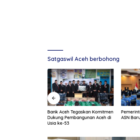
Satgaswil Aceh berbohong
g, Tuan Amran!
Bank Aceh Tegaskan Komitmen
Pemerint
Dukung Pembangunan Aceh di
ASN Baru
Usia ke-53