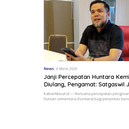
News
6 Maret 2026
Janji Percepatan Huntara Kem
Diulang, Pengamat: Satgaswil 
Membual !
KabarAktual.id — Rencana percepatan pengisian 
hunian sementara (huntara) bagi penyintas ben