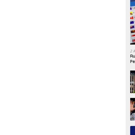
2 
Ru
Pe