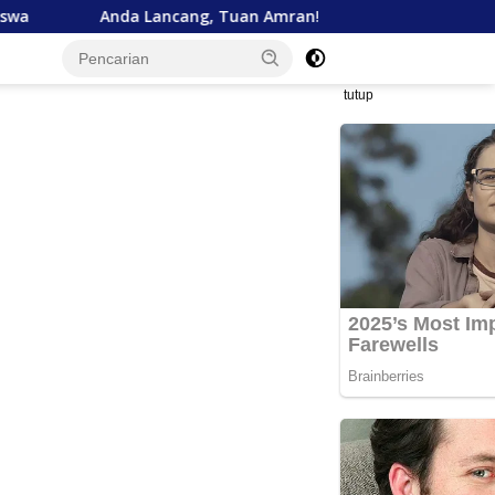
 Lancang, Tuan Amran!
Bank Aceh Tegaskan Komitmen
tutup