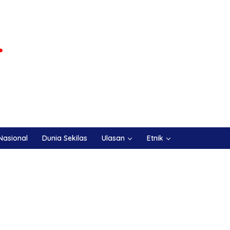
Nasional
Dunia Sekilas
Ulasan
Etnik