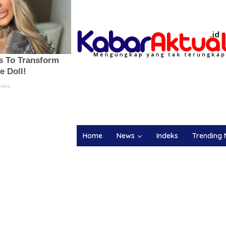
Home
News
Indeks
Trending 