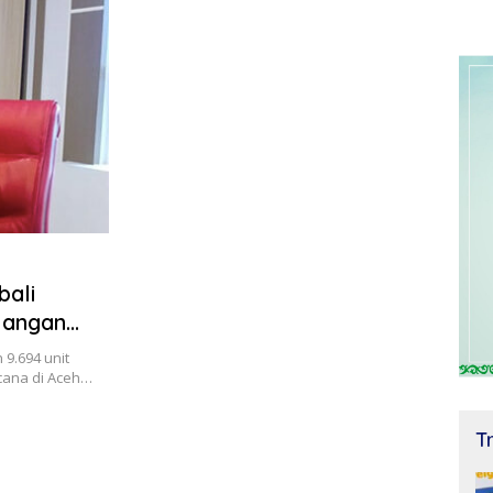
bali
Jangan
9.694 unit
cana di Aceh…
T