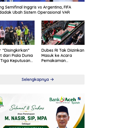
ng Semifinal Inggris vs Argentina, FIFA
adak Ubah Sistem Operasional VAR
r “Disingkirkan”
Dubes RI Tak Diizinkan
t dari Piala Dunia
Masuk ke Acara
 Tiga Keputusan
Pemakaman
roversial
Khamenei
Selengkapnya