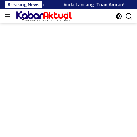
Langsung
Breaking News
Anda Lancang, Tuan Amran!
Bank Aceh Tegas
ke
konten