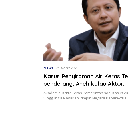
News
26 Maret 2026
Kasus Penyiraman Air Keras Te
benderang, Aneh kalau Aktor
Intelektualnya tak Terungkap
Akademisi Kritik Keras Pemerintah soal Kasus Ai
Singgung Kelayakan Pimpin Negara KabarAktual