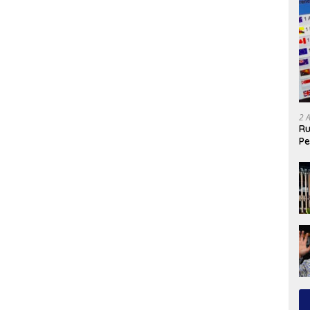
2 
Ru
Pe