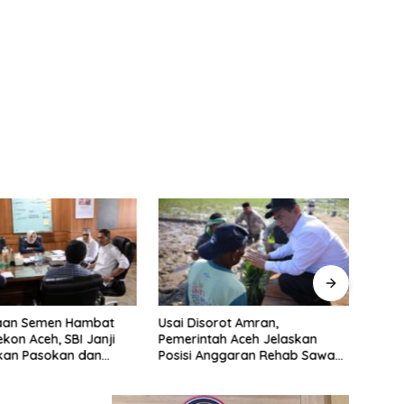
aan Semen Hambat
Usai Disorot Amran,
Ekon
kon Aceh, SBI Janji
Pemerintah Aceh Jelaskan
Perse
skan Pasokan dan
Posisi Anggaran Rehab Sawah
Mala
n Harga
Rp2,5 Triliun