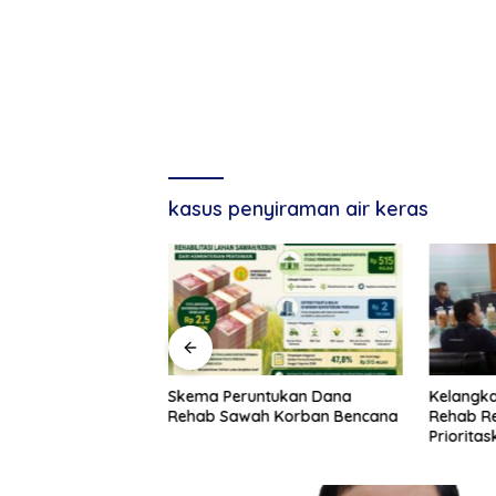
kasus penyiraman air keras
Aceh Lantik 228
Skema Peruntukan Dana
Kelangk
tuk 22 SKPA
Rehab Sawah Korban Bencana
Rehab Re
Priorita
Stabilka