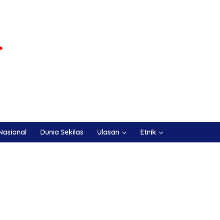
Nasional
Dunia Sekilas
Ulasan
Etnik