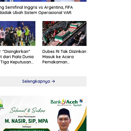
ng Semifinal Inggris vs Argentina, FIFA
adak Ubah Sistem Operasional VAR
r “Disingkirkan”
Dubes RI Tak Diizinkan
t dari Piala Dunia
Masuk ke Acara
 Tiga Keputusan
Pemakaman
roversial
Khamenei
Selengkapnya