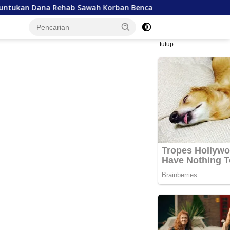
ehab Sawah Korban Bencana
Kelangkaan Semen Hambat 
tutup