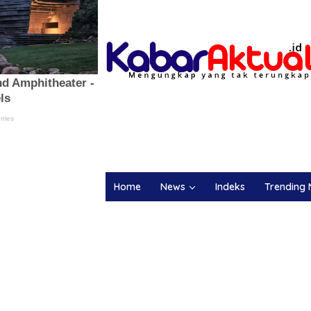
Home
News
Indeks
Trending 