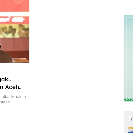
gaku
an Aceh
 alias Mualem,
 biasa….
T