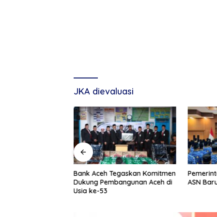
JKA dievaluasi
g, Tuan Amran!
Bank Aceh Tegaskan Komitmen
Pemerint
Dukung Pembangunan Aceh di
ASN Baru
Usia ke-53