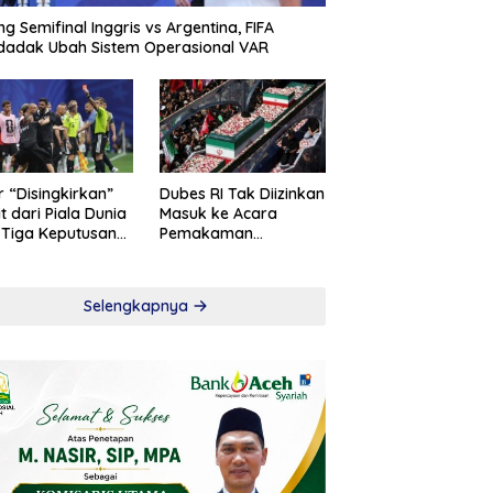
ng Semifinal Inggris vs Argentina, FIFA
adak Ubah Sistem Operasional VAR
r “Disingkirkan”
Dubes RI Tak Diizinkan
t dari Piala Dunia
Masuk ke Acara
 Tiga Keputusan
Pemakaman
roversial
Khamenei
Selengkapnya