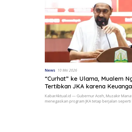
News
10 Mei 2026
“Curhat” ke Ulama, Mualem N
Tertibkan JKA karena Keuang
Sekarat
KabarAktual.id — Gubernur Aceh, Muzakir Manaf
menegaskan program JKA tetap berjalan seperti