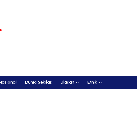
Nasional
Dunia Sekilas
Ulasan
Etnik