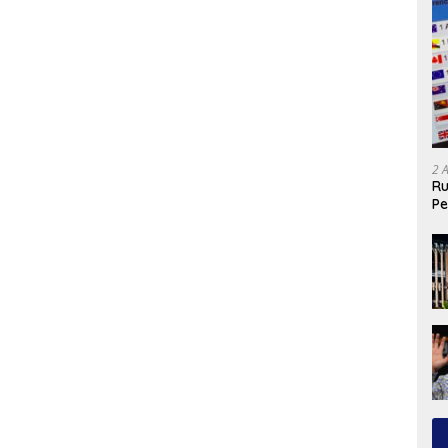
2 
Ru
Pe