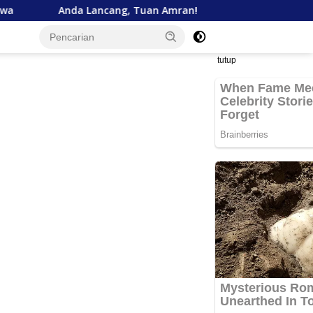
Lancang, Tuan Amran!
Bank Aceh Tegaskan Komitmen 
tutup