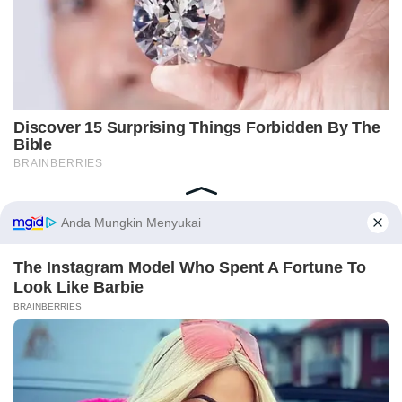
Home
Indeks
Redaksi
Privacy Policy
Disclaimer
Pedoman Media Siber
Tentang Kami