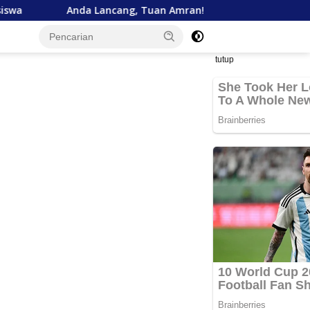
a Lancang, Tuan Amran!
Bank Aceh Tegaskan Komitme
tutup