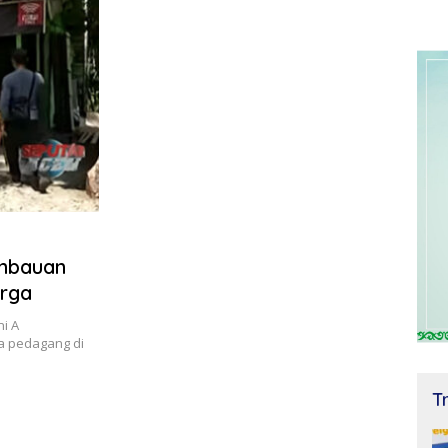
imbauan
arga
ni A
a pedagang di
T