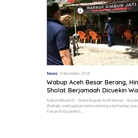
News
8 November 2018
Wabup Aceh Besar Berang, H
Sholat Berjamaah Dicuekin W
KabarAktual.id – Wakil Bupati Aceh Besar, Husai
Wahab, meluapkan kekesalannya terhadap par
Pasar Kota Jantho,…