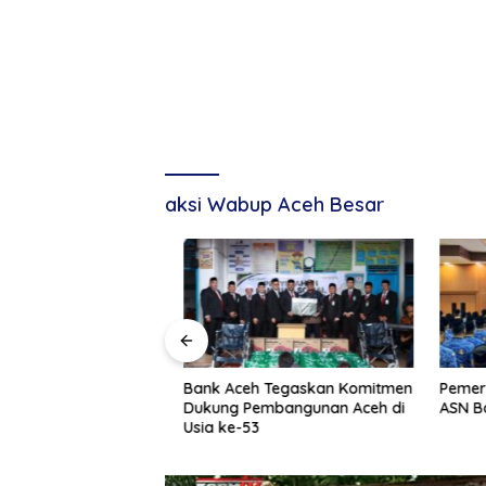
aksi Wabup Aceh Besar
g, Tuan Amran!
Bank Aceh Tegaskan Komitmen
Pemerint
Dukung Pembangunan Aceh di
ASN Baru
Usia ke-53