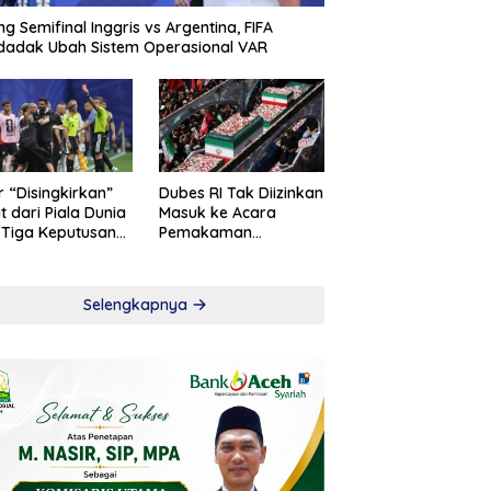
ng Semifinal Inggris vs Argentina, FIFA
adak Ubah Sistem Operasional VAR
r “Disingkirkan”
Dubes RI Tak Diizinkan
t dari Piala Dunia
Masuk ke Acara
 Tiga Keputusan
Pemakaman
roversial
Khamenei
Selengkapnya