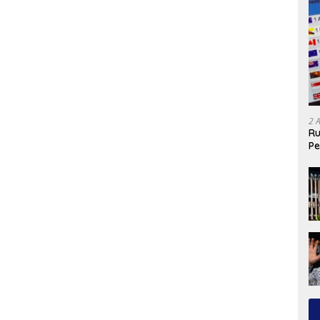
2 
Ru
Pe