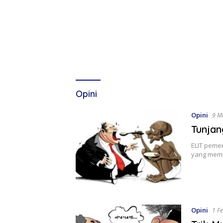
Opini
Opini
9 M
Tunjan
ELIT peme
yang memp
Opini
1 F