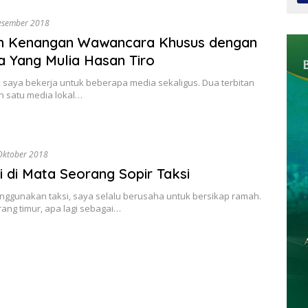
esember 2018
h Kenangan Wawancara Khusus dengan
 Yang Mulia Hasan Tiro
 saya bekerja untuk beberapa media sekaligus. Dua terbitan
n satu media lokal…
Oktober 2018
 di Mata Seorang Sopir Taksi
nggunakan taksi, saya selalu berusaha untuk bersikap ramah.
ang timur, apa lagi sebagai…