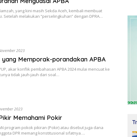
Murahan Menguasai APBA
amzah, yang kini masih Sekda Aceh, kembali membuat
si. Setelah melakukan “perselingkuhan” dengan DPRA…
November 2023
 yang Memporak-porandakan APBA
UP, akar konflik pembahasan APBA 2024 mulai mencuat ke
cunya tidak jauh-jauh dari soal…
ovember 2023
Pikir Memahami Pokir
T
 program pokok pikiran (Pokir) atau disebut juga dana
anggota DPR memang konstitusional sifatnya….