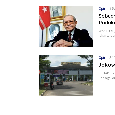
Opini
4 D
Sebua
Paduka
WAKTU itu,
Jakarta da
Opini
21 
Jokowi
SETIAP me
Sebagai or