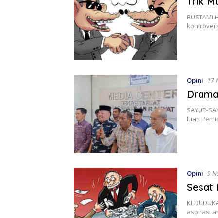
Trik 
BUSTAMI H
kontrover
Opini
17 
Drama
SAYUP-SAY
luar. Pemi
Opini
9 N
Sesat 
KEDUDUKAN
aspirasi 