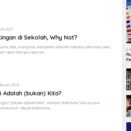
Juni 2021
ingan di Sekolah, Why Not?
 ini, kita, orang tua, menjalani sebuah rutinitas tahunan yaitu
2 
an rapor berupa laporan…
Ru
Pe
ebruari 2019
 Adalah (bukan) Kita?
gon “Jokowi adalah Kita”, mantan Wali Kota Solo itu pun
emesona” rakyat Indonesia…