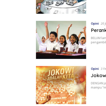
Opini
20 
Perank
BELUM lama
pengambil
Opini
3 F
Jokowi
DENGAN jar
mampu “m