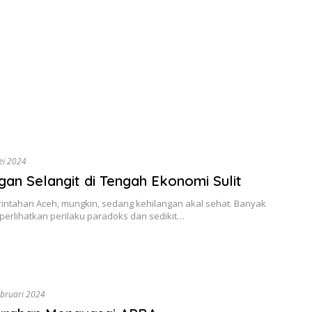
ei 2024
gan Selangit di Tengah Ekonomi Sulit
rintahan Aceh, mungkin, sedang kehilangan akal sehat. Banyak
erlihatkan perilaku paradoks dan sedikit…
ebruari 2024