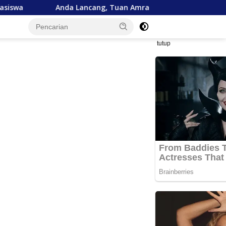
a Lancang, Tuan Amran!
Bank Aceh Tegaskan Komitme
tutup