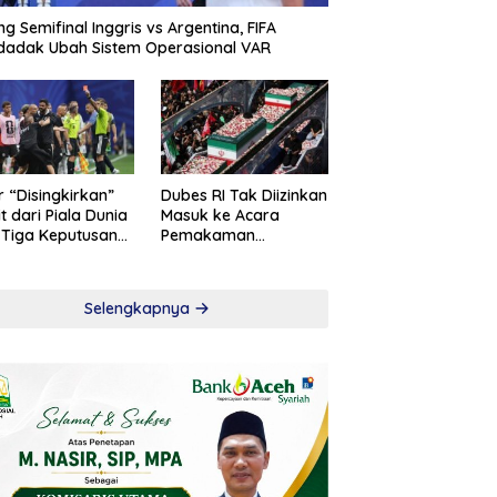
ng Semifinal Inggris vs Argentina, FIFA
adak Ubah Sistem Operasional VAR
r “Disingkirkan”
Dubes RI Tak Diizinkan
t dari Piala Dunia
Masuk ke Acara
 Tiga Keputusan
Pemakaman
roversial
Khamenei
Selengkapnya