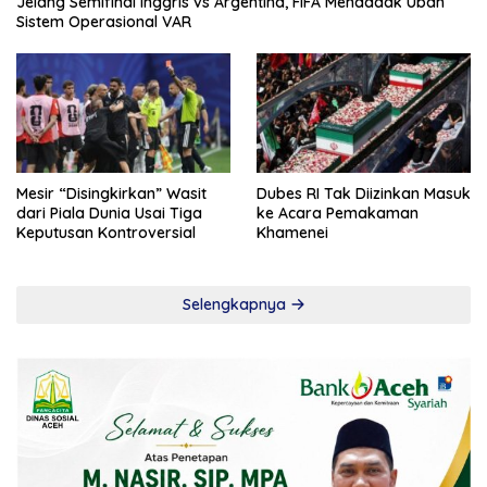
Jelang Semifinal Inggris vs Argentina, FIFA Mendadak Ubah
Sistem Operasional VAR
Mesir “Disingkirkan” Wasit
Dubes RI Tak Diizinkan Masuk
dari Piala Dunia Usai Tiga
ke Acara Pemakaman
Keputusan Kontroversial
Khamenei
Selengkapnya