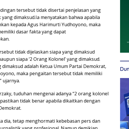
ingan tersebut tidak disertai penjelasan yang
k yang dimaksud.Ia menyatakan bahwa apabila
ahkan kepada Agus Harimurti Yudhoyono, maka
memiliki dasar fakta yang dapat
kan.
rsebut tidak dijelaskan siapa yang dimaksud
maupun siapa ‘2 Orang Kolonel’ yang dimaksud.
g dimaksud adalah Ketua Umum Partai Demokrat,
Dun
oyono, maka pengaitan tersebut tidak memiliki
” ujarnya.
Herzaky, tuduhan mengenai adanya “2 orang kolonel
pastikan tidak benar apabila dikaitkan dengan
Demokrat.
ta dia, tetap menghormati kebebasan pers dan
urnalistik yang profesional. Namun demikian,