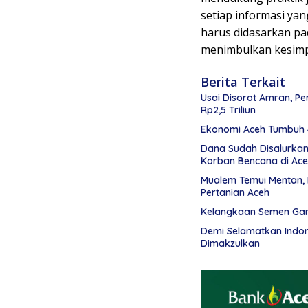
setiap informasi yan
harus didasarkan pad
menimbulkan kesimp
Berita Terkait
Usai Disorot Amran, P
Rp2,5 Triliun
Ekonomi Aceh Tumbuh 4
Dana Sudah Disalurka
Korban Bencana di Ac
Mualem Temui Mentan, 
Pertanian Aceh
Kelangkaan Semen Gan
Demi Selamatkan Indon
Dimakzulkan