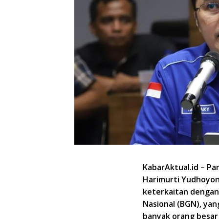
KabarAktual.id – P
Harimurti Yudhoyon
keterkaitan dengan 
Nasional (BGN), ya
banyak orang besar 