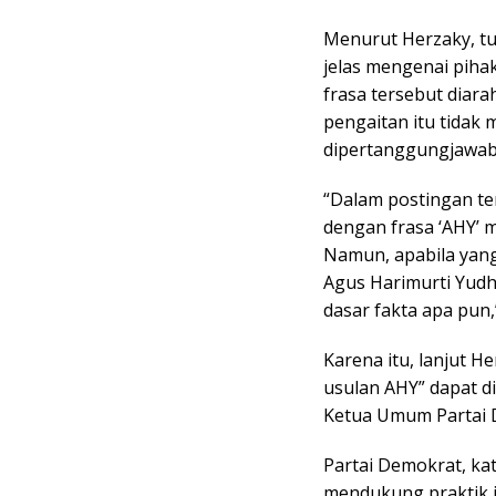
Menurut Herzaky, tud
jelas mengenai piha
frasa tersebut diar
pengaitan itu tidak 
dipertanggungjawab
“Dalam postingan te
dengan frasa ‘AHY’ 
Namun, apabila yan
Agus Harimurti Yudh
dasar fakta apa pun,
Karena itu, lanjut 
usulan AHY” dapat di
Ketua Umum Partai 
Partai Demokrat, ka
mendukung praktik j