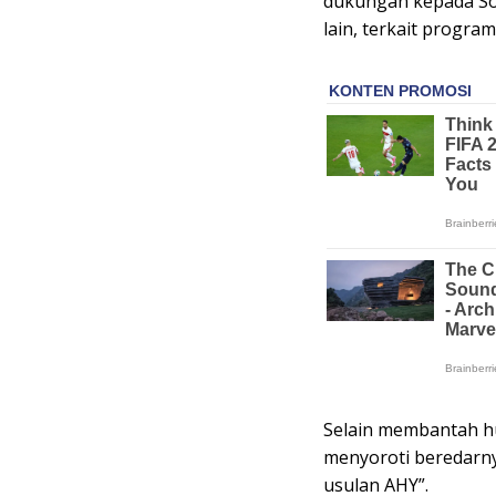
dukungan kepada Son
lain, terkait progr
Selain membantah h
menyoroti beredarny
usulan AHY”.