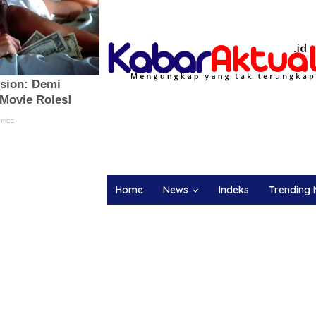
Home
News
Indeks
Trending 