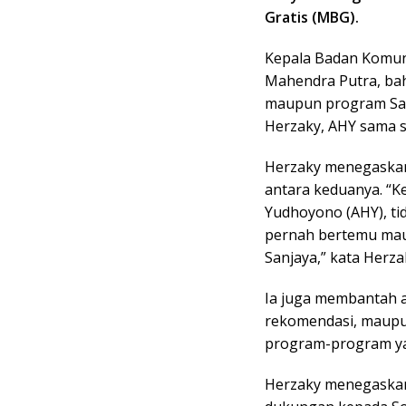
Gratis (MBG).
Kepala Badan Komuni
Mahendra Putra, ba
maupun program Sat
Herzaky, AHY sama s
Herzaky menegaskan
antara keduanya. “K
Yudhoyono (AHY), ti
pernah bertemu mau
Sanjaya,” kata Herza
Ia juga membantah a
rekomendasi, maupu
program-program ya
Herzaky menegaskan