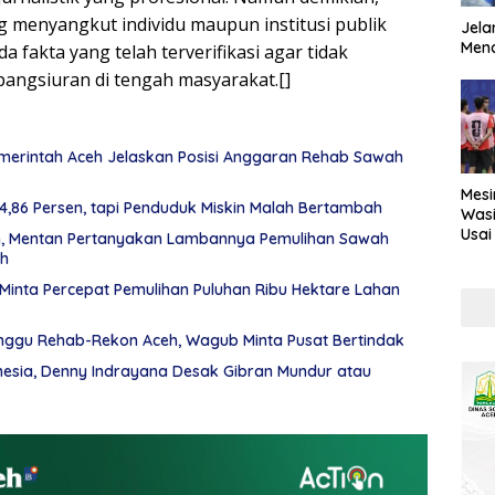
g menyangkut individu maupun institusi publik
Jela
Mend
a fakta yang telah terverifikasi agar tidak
angsiuran di tengah masyarakat.[]
emerintah Aceh Jelaskan Posisi Anggaran Rehab Sawah
Mesi
,86 Persen, tapi Penduduk Miskin Malah Bertambah
Wasi
Usai
n, Mentan Pertanyakan Lambannya Pemulihan Sawah
Kont
eh
Minta Percepat Pemulihan Puluhan Ribu Hektare Lahan
ggu Rehab-Rekon Aceh, Wagub Minta Pusat Bertindak
esia, Denny Indrayana Desak Gibran Mundur atau