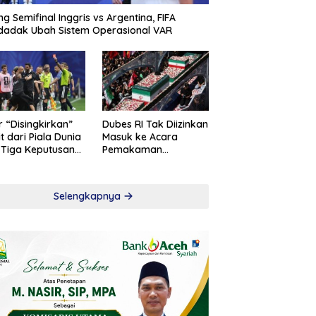
ng Semifinal Inggris vs Argentina, FIFA
adak Ubah Sistem Operasional VAR
r “Disingkirkan”
Dubes RI Tak Diizinkan
t dari Piala Dunia
Masuk ke Acara
 Tiga Keputusan
Pemakaman
roversial
Khamenei
Selengkapnya