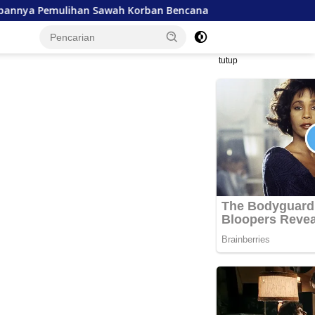
 Korban Bencana di Aceh
Mualem Temui Mentan, Minta
tutup