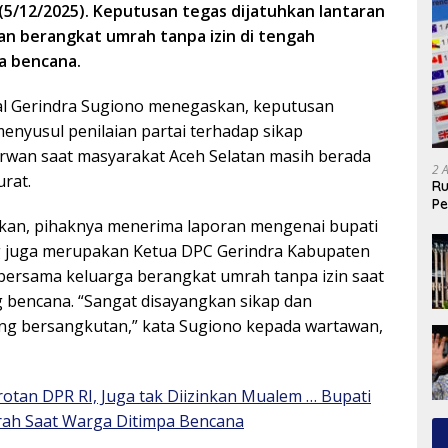
(5/12/2025). Keputusan tegas dijatuhkan lantaran
n berangkat umrah tanpa izin di tengah
a bencana.
ral Gerindra Sugiono menegaskan, keputusan
menyusul penilaian partai terhadap sikap
wan saat masyarakat Aceh Selatan masih berada
2 
urat.
Ru
Pe
kan, pihaknya menerima laporan mengenai bupati
g juga merupakan Ketua DPC Gerindra Kabupaten
 bersama keluarga berangkat umrah tanpa izin saat
 bencana. “Sangat disayangkan sikap dan
g bersangkutan,” kata Sugiono kepada wartawan,
orotan DPR RI, Juga tak Diizinkan Mualem … Bupati
ah Saat Warga Ditimpa Bencana