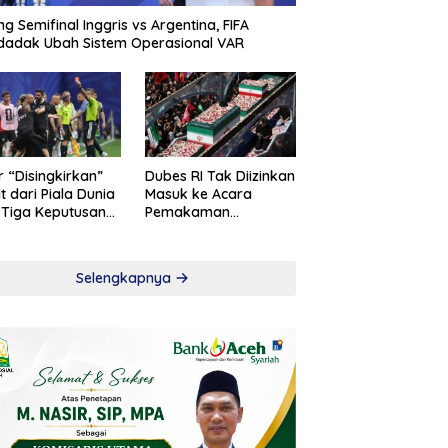
ng Semifinal Inggris vs Argentina, FIFA
adak Ubah Sistem Operasional VAR
r “Disingkirkan”
Dubes RI Tak Diizinkan
t dari Piala Dunia
Masuk ke Acara
 Tiga Keputusan
Pemakaman
roversial
Khamenei
Selengkapnya