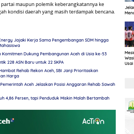
n partai maupun polemik keberangkatannya ke
Jela
gah kondisi daerah yang masih terdampak bencana.
Mend
Energy Jajaki Kerja Sama Pengembangan SDM hingga
Mahasiswa
Mesi
n Komitmen Dukung Pembangunan Aceh di Usia ke-53
Wasi
tik 228 ASN Baru untuk 22 SKPA
Usai
Kont
ambat Rehab Rekon Aceh, SBI Janji Prioritaskan
kan Harga
, Pemerintah Aceh Jelaskan Posisi Anggaran Rehab Sawah
h 4,86 Persen, tapi Penduduk Miskin Malah Bertambah