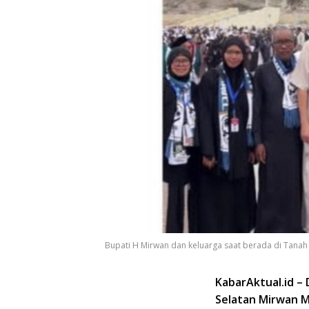
Bupati H Mirwan dan keluarga saat berada di Tanah Su
KabarAktual.id –
Selatan Mirwan M