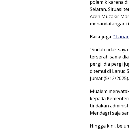
polemik karena d
Selatan. Situasi 
Aceh Muzakir Man
menandatangani iz
Baca juga:
“Taria
“Sudah tidak saya
terserah sama dia
pergi, dia pergi 
ditemui di Lanud 
Jumat (5/12/2025).
Mualem menyataka
kepada Kementer
tindakan administ
Mendagri saja san
Hingga kini, belu