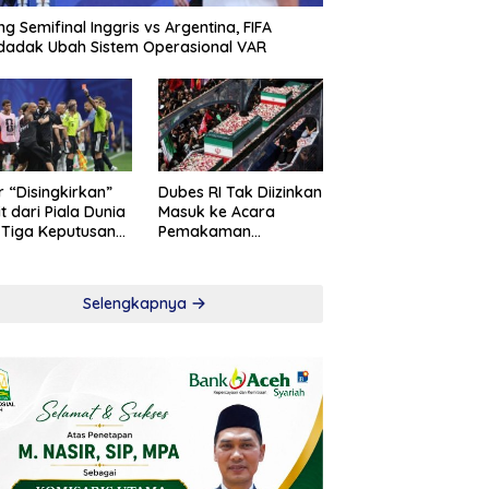
ng Semifinal Inggris vs Argentina, FIFA
adak Ubah Sistem Operasional VAR
r “Disingkirkan”
Dubes RI Tak Diizinkan
t dari Piala Dunia
Masuk ke Acara
 Tiga Keputusan
Pemakaman
roversial
Khamenei
Selengkapnya