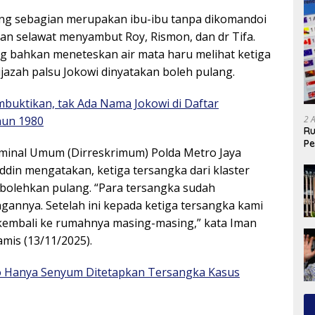
ng sebagian merupakan ibu-ibu tanpa dikomandoi
n selawat menyambut Roy, Rismon, dan dr Tifa.
 bahkan meneteskan air mata haru melihat ketiga
jazah palsu Jokowi dinyatakan boleh pulang.
buktikan, tak Ada Nama Jokowi di Daftar
un 1980
2 
Ru
Pe
iminal Umum (Dirreskrimum) Polda Metro Jaya
in mengatakan, ketiga tersangka dari klaster
erbolehkan pulang. “Para tersangka sudah
annya. Setelah ini kepada ketiga tersangka kami
kembali ke rumahnya masing-masing,” kata Iman
mis (13/11/2025).
o Hanya Senyum Ditetapkan Tersangka Kasus