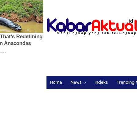
Home
News
Indeks
Trending 