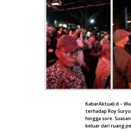
KabarAktuali.d – W
terhadap Roy Suryo 
hingga sore. Suasa
keluar dari ruang p