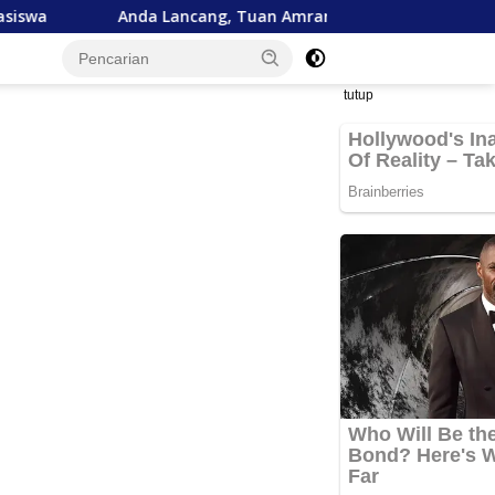
Lancang, Tuan Amran!
Bank Aceh Tegaskan Komitmen 
tutup