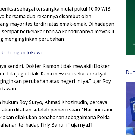
periksa sebagai tersangka mulai pukul 10.00 WIB.
yo bersama dua rekannya disambut oleh
ng mayoritas terdiri atas emak-emak. Di hadapan
o sempat berkelakar bahwa kehadirannya mewakili
ang menginginkan perubahan.
ebohongan Jokowi
aya sendiri, Dokter Rismon tidak mewakili Dokter
Dun
er Tifa juga tidak. Kami mewakili seluruh rakyat
inginkan perubahan atas negeri ini ya,” ujar Roy
rtawan.
a hukum Roy Suryo, Ahmad Khozinudin, percaya
 akan ditahan setelah pemeriksaan. “Hari ini kami
dak akan dilakukan penahanan sebagaimana Polda
hanan terhadap Firly Bahuri,” ujarnya.[]