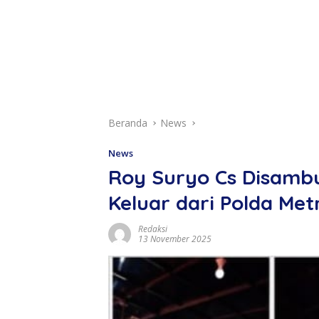
Beranda
News
News
Roy Suryo Cs Disamb
Keluar dari Polda Met
Redaksi
13 November 2025