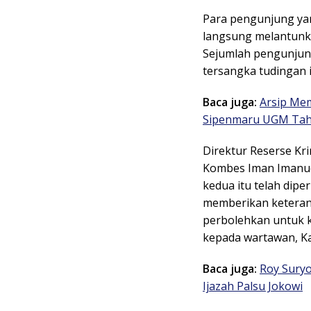
Para pengunjung ya
langsung melantunka
Sejumlah pengunjung
tersangka tudingan i
Baca juga:
Arsip Mem
Sipenmaru UGM Tah
Direktur Reserse Kr
Kombes Iman Imanudd
kedua itu telah dip
memberikan keterang
perbolehkan untuk 
kepada wartawan, Ka
Baca juga:
Roy Sury
Ijazah Palsu Jokowi