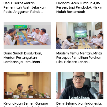
Usai Disorot Amran,
Ekonomi Aceh Tumbuh 4,86
Pemerintah Aceh Jelaskan
Persen, tapi Penduduk Miskin
Posisi Anggaran Rehab
Malah Bertambah
Sawah Rp2,5 Triliun
Dana Sudah Disalurkan,
Mualem Temui Mentan, Minta
Mentan Pertanyakan
Percepat Pemulihan Puluhan
Lambannya Pemulihan
Ribu Hektare Lahan
Sawah Korban Bencana di
Pertanian Aceh
Aceh
Kelangkaan Semen Ganggu
Demi Selamatkan Indonesia,