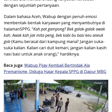
dengan sejumlah pertanyaan.
Dalam bahasa Aceh, Wabup dengan penuh emosi
membentak-bentak karyawan yang menyambutnya di
halamanSPPG. “
Kah pat gampong? Bek galak-galak awak
kah. Awak kah jak mita peng, bek kabi bu basi keu aneuk
gob
(Kamu berasal dari kampung mana? Jangan suka-
suka kalian. Kalian cari duit kemari, jangan kalian kasih
nasi basi untuk anak orang),” hardiknya.
Baca juga:
Wabup Pijay Kembali Bertindak Ala
Premanisme, Diduga Hajar Kepala SPPG di Dapur MBG