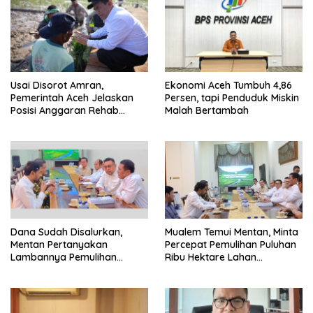
Usai Disorot Amran,
Ekonomi Aceh Tumbuh 4,86
Pemerintah Aceh Jelaskan
Persen, tapi Penduduk Miskin
Posisi Anggaran Rehab
Malah Bertambah
Sawah Rp2,5 Triliun
Dana Sudah Disalurkan,
Mualem Temui Mentan, Minta
Mentan Pertanyakan
Percepat Pemulihan Puluhan
Lambannya Pemulihan
Ribu Hektare Lahan
Sawah Korban Bencana di
Pertanian Aceh
Aceh