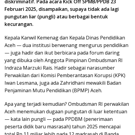
diskriminatif. Pada acara Kick Off SPMB/PPDB 23
Februari 2025, disampaikan, supaya tidak ada lagi
pungutan liar (pungli) atau berbagai bentuk
kecurangan.
Kepala Kanwil Kemenag dan Kepala Dinas Pendidikan
Aceh — dua institusi berwenang mengurus pendidikan
— juga hadir dan ikut berbicara pada forum daring
yang dibuka oleh Anggota Pimpinan Ombudsman RI
Indraza Marzuki Rais. Hadir sebagai narasumber
Perwakilan dari Komisi Pemberantasan Korupsi (KPK)
Iwan Lesmana, juga ada Zahridhani mewakili Badan
Penjaminan Mutu Pendidikan (BPMP) Aceh.
Apa yang terjadi kemudian? Ombudsman RI perwakilan
Aceh menemukan dugaan pungutan di luar ketentuan
— kata lain pungli — pada PPDBM (penerimaan
peserta didik baru masrasah) tahun 2025 mencapai
total Rp 11 miliar lebih pada 12 madrasah di Banda