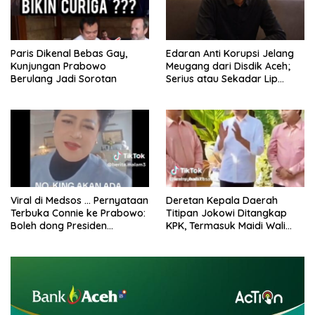
Paris Dikenal Bebas Gay,
Edaran Anti Korupsi Jelang
Kunjungan Prabowo
Meugang dari Disdik Aceh;
Berulang Jadi Sorotan
Serius atau Sekadar Lip
Service?
Viral di Medsos … Pernyataan
Deretan Kepala Daerah
Terbuka Connie ke Prabowo:
Titipan Jokowi Ditangkap
Boleh dong Presiden
KPK, Termasuk Maidi Wali
Dikoreksi, Memangnya
Kota Madiun
Bapak Raja?