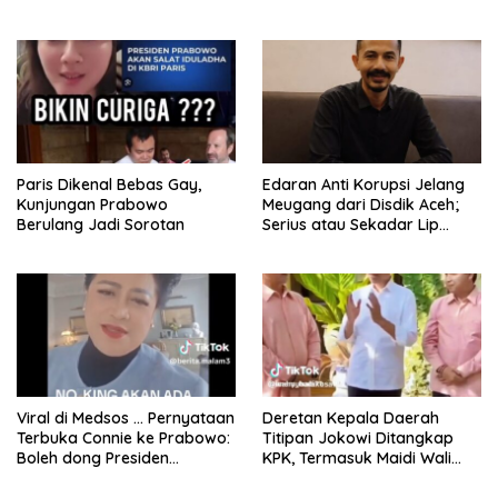
Paris Dikenal Bebas Gay,
Edaran Anti Korupsi Jelang
Kunjungan Prabowo
Meugang dari Disdik Aceh;
Berulang Jadi Sorotan
Serius atau Sekadar Lip
Service?
Viral di Medsos … Pernyataan
Deretan Kepala Daerah
Terbuka Connie ke Prabowo:
Titipan Jokowi Ditangkap
Boleh dong Presiden
KPK, Termasuk Maidi Wali
Dikoreksi, Memangnya
Kota Madiun
Bapak Raja?