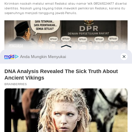
Kirimkan naskah melalui email Redaksi atau nomor WA 081269224477 disertai
identitas. Naskah yang tayang tidak mewakili pemikiran Redaksi, karena itu
.
sepenuhnya menjadi tanggung jawab Penulis
3 Agustus 2026
Ketika DPR Kehilangan Daya Kontrol, Siapa Mengawasi
Kekuasaan?
21 Juli 2026
Tiga Agenda Penentu Masa Depan Aceh