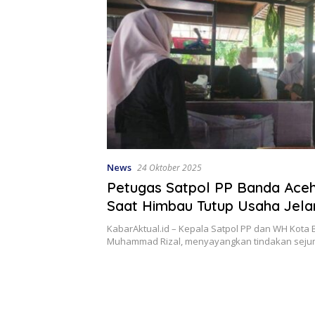
News
24 Oktober 2025
Petugas Satpol PP Banda Aceh
Saat Himbau Tutup Usaha Jela
Jumat
KabarAktual.id – Kepala Satpol PP dan WH Kota
Muhammad Rizal, menyayangkan tindakan sej