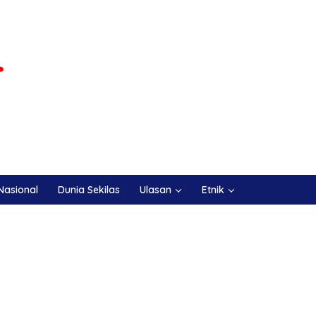
Nasional
Dunia Sekilas
Ulasan
Etnik