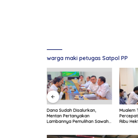
warga maki petugas Satpol PP
h Tumbuh 4,86
Dana Sudah Disalurkan,
Mualem T
 Penduduk Miskin
Mentan Pertanyakan
Percepat
ambah
Lambannya Pemulihan Sawah
Ribu Hek
Korban Bencana di Aceh
Aceh