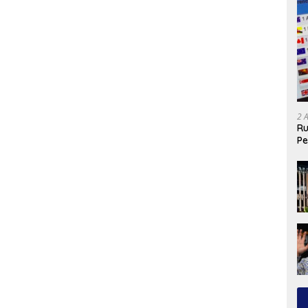
2 
Ru
Pe