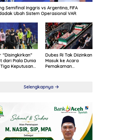
ng Semifinal Inggris vs Argentina, FIFA
adak Ubah Sistem Operasional VAR
r “Disingkirkan”
Dubes RI Tak Diizinkan
t dari Piala Dunia
Masuk ke Acara
 Tiga Keputusan
Pemakaman
roversial
Khamenei
Selengkapnya