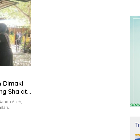
 Dimaki
ng Shalat
 Banda Aceh,
umlah…
T