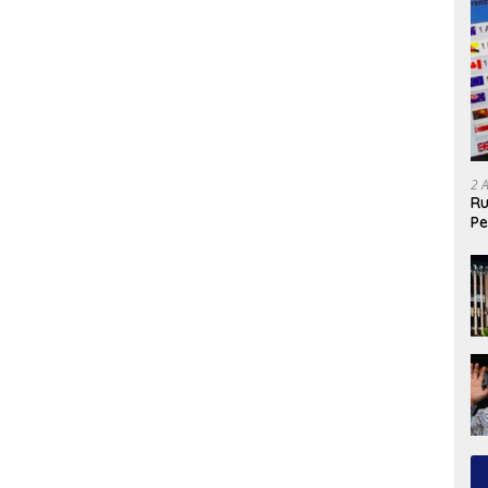
2 
Ru
Pe