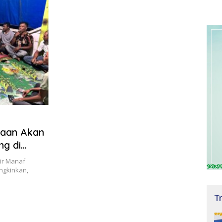
raan Akan
g di
ir Manaf
ngkinkan,
T