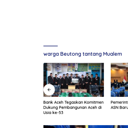
warga Beutong tantang Mualem
g, Tuan Amran!
Bank Aceh Tegaskan Komitmen
Pemerint
Dukung Pembangunan Aceh di
ASN Baru
Usia ke-53