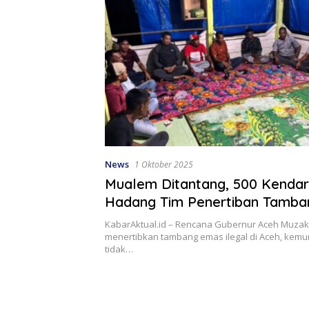
News
1 Oktober 2025
Mualem Ditantang, 500 Kenda
Hadang Tim Penertiban Tamban
Nagan Raya
KabarAktual.id – Rencana Gubernur Aceh Muzak
menertibkan tambang emas ilegal di Aceh, kemu
tidak…