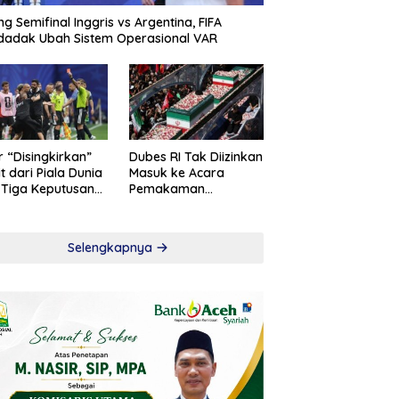
ng Semifinal Inggris vs Argentina, FIFA
adak Ubah Sistem Operasional VAR
r “Disingkirkan”
Dubes RI Tak Diizinkan
t dari Piala Dunia
Masuk ke Acara
 Tiga Keputusan
Pemakaman
roversial
Khamenei
Selengkapnya