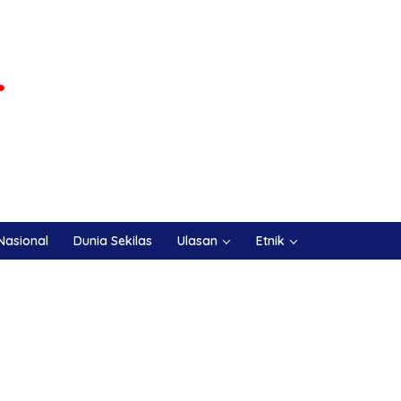
Nasional
Dunia Sekilas
Ulasan
Etnik