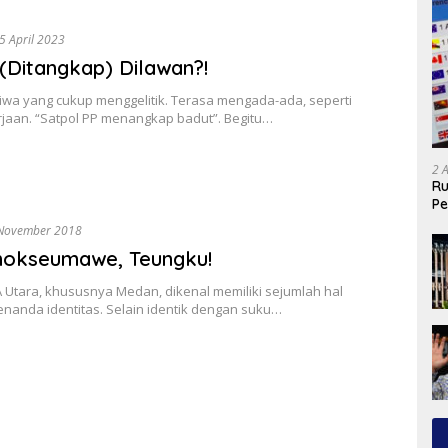
5 April 2023
(Ditangkap) Dilawan?!
iwa yang cukup menggelitik. Terasa mengada-ada, seperti
rjaan. “Satpol PP menangkap badut”. Begitu…
2 
Ru
Pe
November 2018
hokseumawe, Teungku!
Utara, khususnya Medan, dikenal memiliki sejumlah hal
nanda identitas. Selain identik dengan suku…