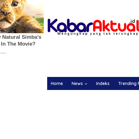
Home
News
Indeks
Trending 