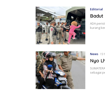
Editorial
Badut 
ADA perist
kurang ke
News
13 
Nyo L
SUMATERA 
sebagai pe