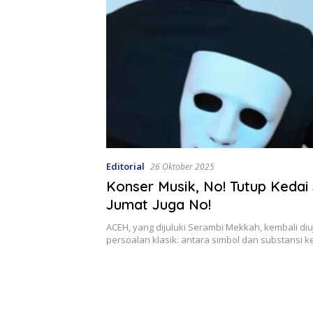
Editorial
26 Oktober 2025
Konser Musik, No! Tutup Kedai
Jumat Juga No!
ACEH, yang dijuluki Serambi Mekkah, kembali diu
persoalan klasik: antara simbol dan substansi 