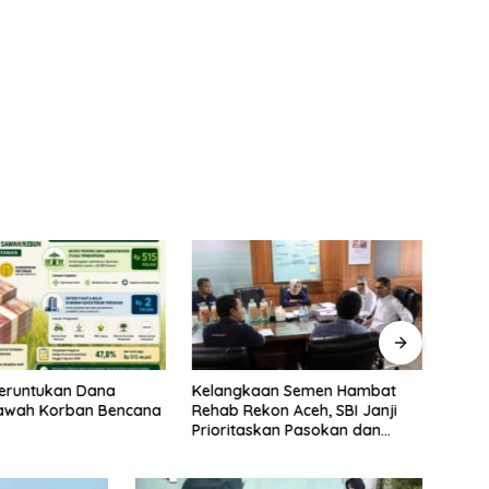
eruntukan Dana
Kelangkaan Semen Hambat
Usai 
awah Korban Bencana
Rehab Rekon Aceh, SBI Janji
Pemer
Prioritaskan Pasokan dan
Posi
Stabilkan Harga
Rp2,5