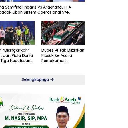
ng Semifinal Inggris vs Argentina, FIFA
adak Ubah Sistem Operasional VAR
r “Disingkirkan”
Dubes RI Tak Diizinkan
t dari Piala Dunia
Masuk ke Acara
 Tiga Keputusan
Pemakaman
roversial
Khamenei
Selengkapnya