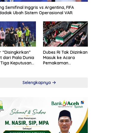
ng Semifinal Inggris vs Argentina, FIFA
adak Ubah Sistem Operasional VAR
r “Disingkirkan”
Dubes RI Tak Diizinkan
t dari Piala Dunia
Masuk ke Acara
 Tiga Keputusan
Pemakaman
roversial
Khamenei
Selengkapnya