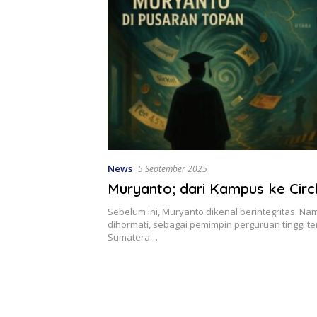
News
5 September 2025
Muryanto; dari Kampus ke Circ
Sebelum ini, Muryanto dikenal berintegritas. N
dihormati, sebagai pemimpin perguruan tinggi ter
Sumatera…