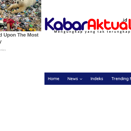
Home
News
Indeks
Trending 