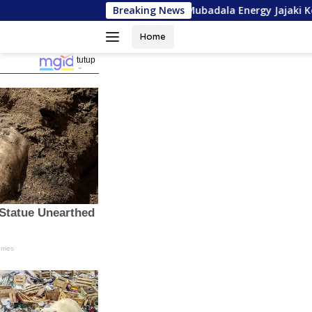
Langsung
Plt
USK dan Mubadala Energy Jajaki Kerja Sama Pen
Breaking News
ke
konten
Home
tutup