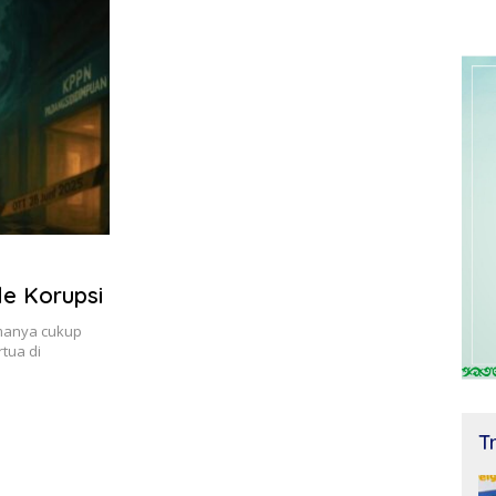
le Korupsi
amanya cukup
tua di
T