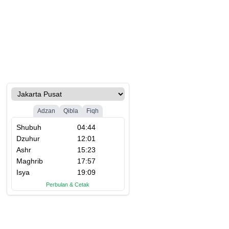
ngkaan Semen Hambat
Usai Disorot Amran,
K
 Rekon Aceh, SBI Janji
Pemerintah Aceh Jelaskan
Di
itaskan Pasokan dan
Posisi Anggaran Rehab Sawah
K
lkan Harga
Rp2,5 Triliun
Pl